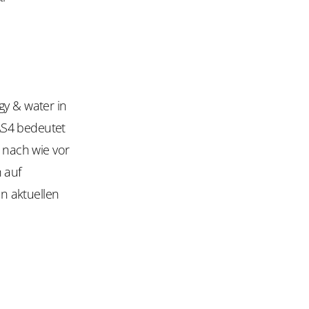
gy & water in
AS4 bedeutet
 nach wie vor
h auf
n aktuellen