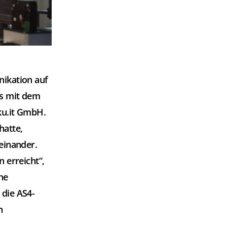
nikation auf
ms mit dem
ku.it GmbH.
hatte,
einander.
 erreicht“,
he
 die AS4-
n