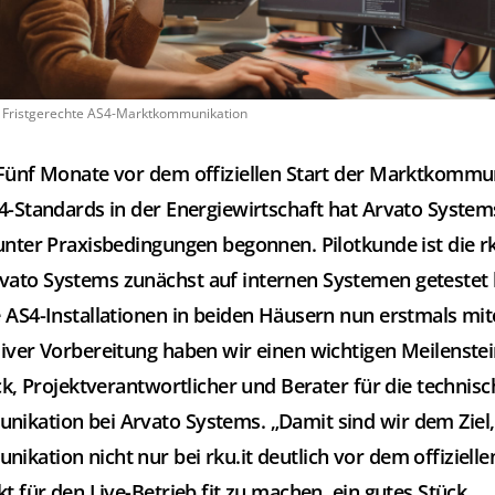
: Fristgerechte AS4-Marktkommunikation
Fünf Monate vor dem offiziellen Start der Marktkommu
4-Standards in der Energiewirtschaft hat Arvato Syste
unter Praxisbedingungen begonnen. Pilotkunde ist die r
ato Systems zunächst auf internen Systemen getestet 
 AS4-Installationen in beiden Häusern nun erstmals mit
iver Vorbereitung haben wir einen wichtigen Meilenstein
lck, Projektverantwortlicher und Berater für die technisc
kation bei Arvato Systems. „Damit sind wir dem Ziel,
kation nicht nur bei rku.it deutlich vor dem offizielle
kt für den Live-Betrieb fit zu machen, ein gutes Stück