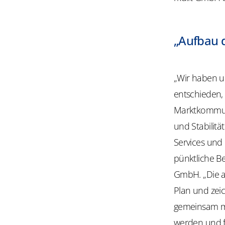
„Aufbau d
„Wir haben u
entschieden, d
Marktkommuni
und Stabilit
Services und 
pünktliche Be
GmbH. „Die a
Plan und zeic
gemeinsam mi
werden und f