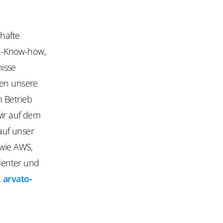
mhafte
en-Know-how,
isse
gen unsere
n Betrieb
wir auf dem
auf unser
 wie AWS,
zienter und
.
arvato-