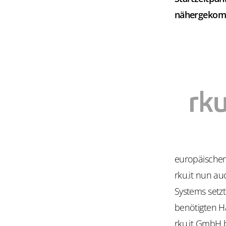
nähergekomme
europäischen
rku.it nun a
Systems setz
benötigten H
rku.it GmbH 