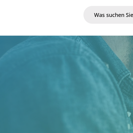
Branchen
Im Fokus
Portfolio
Infrastruktur & Betrieb
Über uns
Karriere
Blog