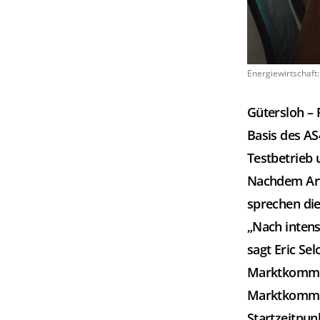
Energiewirtschaft
Gütersloh – 
Basis des AS
Testbetrieb 
Nachdem Arv
sprechen die
„Nach intens
sagt Eric Se
Marktkommuni
Marktkommuni
Startzeitpun