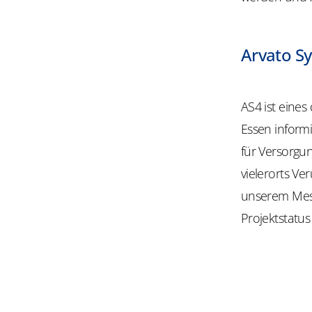
Arvato Sy
AS4 ist eines
Essen inform
für Versorgu
vielerorts Ver
unserem Mess
Projektstatus