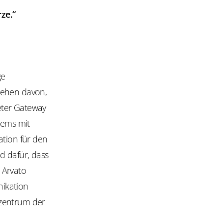
ze.“
ge
sehen davon,
eter Gateway
tems mit
ation für den
d dafür, dass
 Arvato
nikation
nzentrum der