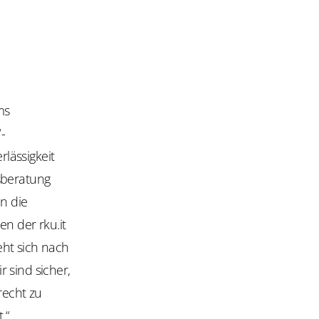
ms
-
lässigkeit
sberatung
n die
n der rku.it
eht sich nach
 sind sicher,
echt zu
.“