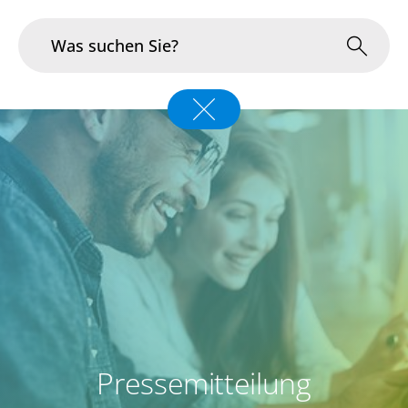
Branchen
Im Fokus
Portfolio
Infrastruktur & Betrieb
Über uns
Karriere
Pressemitteilung
Blog