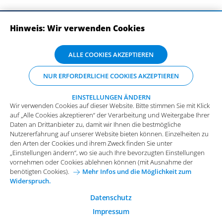
Hinweis: Wir verwenden Cookies
ABONNIEREN SIE UNSERE NEWSLETTER
Wir verwenden Cookies auf dieser Website. Bitte stimmen Sie mit Klick
ALLE COOKIES AKZEPTIEREN
auf „Alle Cookies akzeptieren“ der Verarbeitung und Weitergabe Ihrer
Daten an Drittanbieter zu, damit wir Ihnen die bestmögliche
NUR ERFORDERLICHE COOKIES AKZEPTIEREN
Nutzererfahrung auf unserer Website bieten können. Einzelheiten zu
den Arten der Cookies und ihrem Zweck finden Sie unter
„Einstellungen ändern“, wo sie auch Ihre bevorzugten Einstellungen
EINSTELLUNGEN ÄNDERN
Wir verwenden Cookies auf dieser Website. Bitte stimmen Sie mit Klick
vornehmen oder Cookies ablehnen können (mit Ausnahme der
auf „Alle Cookies akzeptieren“ der Verarbeitung und Weitergabe Ihrer
benötigten Cookies).
Mehr Infos und die Möglichkeit zum
Daten an Drittanbieter zu, damit wir Ihnen die bestmögliche
Widerspruch.
Impressum
Datenschutz
Nutzererfahrung auf unserer Website bieten können. Einzelheiten zu
Funktionale Cookies
den Arten der Cookies und ihrem Zweck finden Sie unter
Allgemeine Einkaufsbedingungen
„Einstellungen ändern“, wo sie auch Ihre bevorzugten Einstellungen
Diese Cookies sind essenziell wichtig für die einwandfreie
vornehmen oder Cookies ablehnen können (mit Ausnahme der
Funktion der Website.
Karriere bei Arvato Systems
Kontakt
benötigten Cookies).
Mehr Infos und die Möglichkeit zum
Widerspruch.
Analytische Cookies
Cookie-Einwilligung anpassen
Analytische Cookies werden verwendet, um das
Datenschutz
Nutzerverhalten auf der Website besser zu verstehen.
Impressum