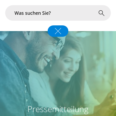
Branchen
Im Fokus
Portfolio
Infrastruktur & Betrieb
Über uns
Karriere
Pressemitteilung
Blog