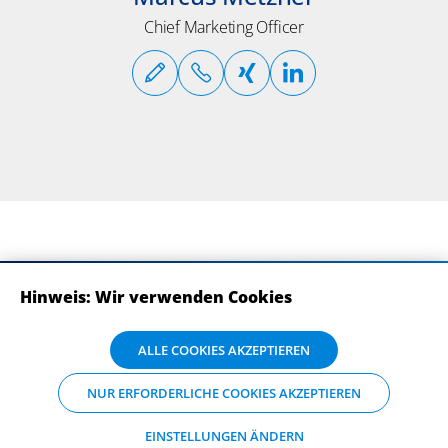
Chief Marketing Officer
Hinweis: Wir verwenden Cookies
ABONNIEREN SIE UNSERE NEWSLETTER
Wir verwenden Cookies auf dieser Website. Bitte stimmen Sie mit Klick
ALLE COOKIES AKZEPTIEREN
auf „Alle Cookies akzeptieren“ der Verarbeitung und Weitergabe Ihrer
Daten an Drittanbieter zu, damit wir Ihnen die bestmögliche
NUR ERFORDERLICHE COOKIES AKZEPTIEREN
Nutzererfahrung auf unserer Website bieten können. Einzelheiten zu
den Arten der Cookies und ihrem Zweck finden Sie unter
„Einstellungen ändern“, wo sie auch Ihre bevorzugten Einstellungen
EINSTELLUNGEN ÄNDERN