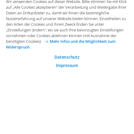
Wir verwenden Cookies auf dieser Website. Bitte stimmen Sie mit Klick
vornehmen oder Cookies ablehnen können (mit Ausnahme der
auf „Alle Cookies akzeptieren“ der Verarbeitung und Weitergabe Ihrer
benötigten Cookies).
Mehr Infos und die Möglichkeit zum
Daten an Drittanbieter zu, damit wir Ihnen die bestmögliche
Widerspruch.
Impressum
Datenschutz
Nutzererfahrung auf unserer Website bieten können. Einzelheiten zu
Funktionale Cookies
den Arten der Cookies und ihrem Zweck finden Sie unter
Allgemeine Einkaufsbedingungen
„Einstellungen ändern“, wo sie auch Ihre bevorzugten Einstellungen
Diese Cookies sind essenziell wichtig für die einwandfreie
vornehmen oder Cookies ablehnen können (mit Ausnahme der
Funktion der Website.
Karriere bei Arvato Systems
Kontakt
benötigten Cookies).
Mehr Infos und die Möglichkeit zum
Widerspruch.
Analytische Cookies
Cookie-Einwilligung anpassen
Analytische Cookies werden verwendet, um das
Datenschutz
Nutzerverhalten auf der Website besser zu verstehen.
Impressum
© 2026 Arvato Systems
Marketing Cookies
Marketing Cookies ermöglichen die Erstellung von
Nutzerprofilen. Diese werden zur Bereitstellung von
Inhalten und Werbung, die auf die Interessen des
Nutzers zugeschnitten sind, verwendet.
ÄNDERUNG BESTÄTIGEN