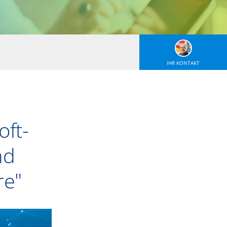
IHR KONTAKT
oft-
nd
re"