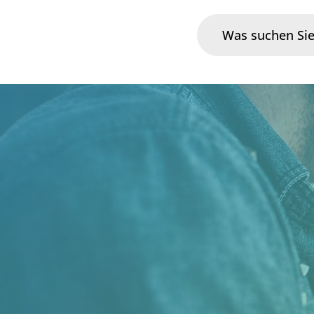
Branchen
Im Fokus
Portfolio
Infrastruktur & Betrieb
Über uns
Karriere
Blog