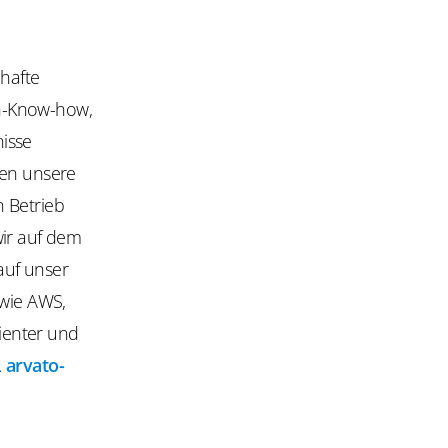
mhafte
en-Know-how,
isse
gen unsere
n Betrieb
wir auf dem
auf unser
 wie AWS,
zienter und
.
arvato-