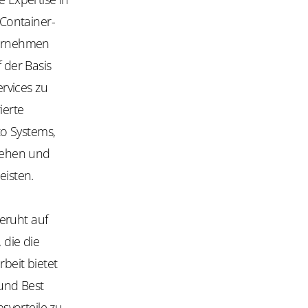
Container-
ernehmen
 der Basis
rvices zu
ierte
o Systems,
gehen und
eisten.
eruht auf
 die die
beit bietet
und Best
svorteile zu