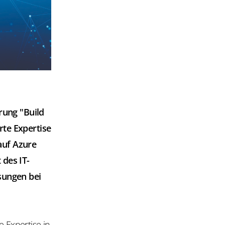
rung "Build
rte Expertise
auf Azure
 des IT-
sungen bei
 Expertise in