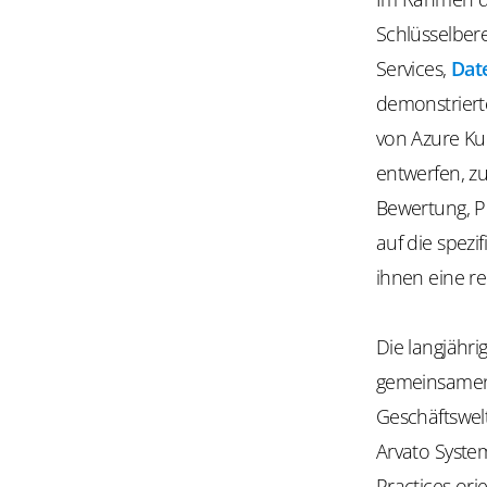
Schlüsselber
Services,
Dat
demonstriert
von Azure Ku
entwerfen, zu
Bewertung, P
auf die spez
ihnen eine re
Die langjähri
gemeinsamen 
Geschäftswel
Arvato Syste
Practices or