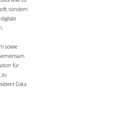
soft, sondern
digitale
n.
am sowie
. Gemeinsam
ation für
 zu
esident Data