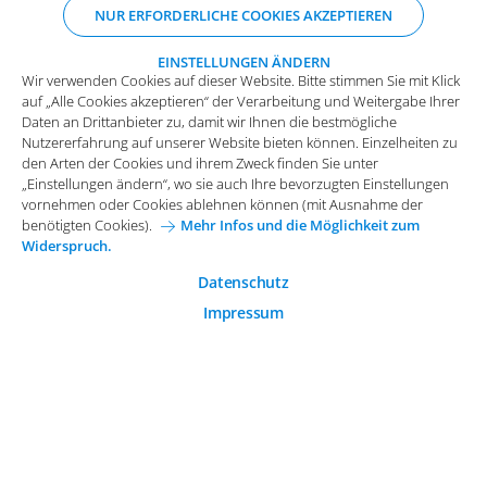
NUR ERFORDERLICHE COOKIES AKZEPTIEREN
Nutzererfahrung auf unserer Website bieten können. Einzelheiten zu
den Arten der Cookies und ihrem Zweck finden Sie unter
„Einstellungen ändern“, wo sie auch Ihre bevorzugten Einstellungen
EINSTELLUNGEN ÄNDERN
Wir verwenden Cookies auf dieser Website. Bitte stimmen Sie mit Klick
vornehmen oder Cookies ablehnen können (mit Ausnahme der
auf „Alle Cookies akzeptieren“ der Verarbeitung und Weitergabe Ihrer
benötigten Cookies).
Mehr Infos und die Möglichkeit zum
Daten an Drittanbieter zu, damit wir Ihnen die bestmögliche
Widerspruch.
Impressum
Datenschutz
Nutzererfahrung auf unserer Website bieten können. Einzelheiten zu
Funktionale Cookies
den Arten der Cookies und ihrem Zweck finden Sie unter
Allgemeine Einkaufsbedingungen
„Einstellungen ändern“, wo sie auch Ihre bevorzugten Einstellungen
Diese Cookies sind essenziell wichtig für die einwandfreie
vornehmen oder Cookies ablehnen können (mit Ausnahme der
Funktion der Website.
Karriere bei Arvato Systems
Kontakt
benötigten Cookies).
Mehr Infos und die Möglichkeit zum
Widerspruch.
Analytische Cookies
Cookie-Einwilligung anpassen
Analytische Cookies werden verwendet, um das
Datenschutz
Nutzerverhalten auf der Website besser zu verstehen.
Impressum
© 2026 Arvato Systems
Marketing Cookies
Marketing Cookies ermöglichen die Erstellung von
Nutzerprofilen. Diese werden zur Bereitstellung von
Inhalten und Werbung, die auf die Interessen des
Nutzers zugeschnitten sind, verwendet.