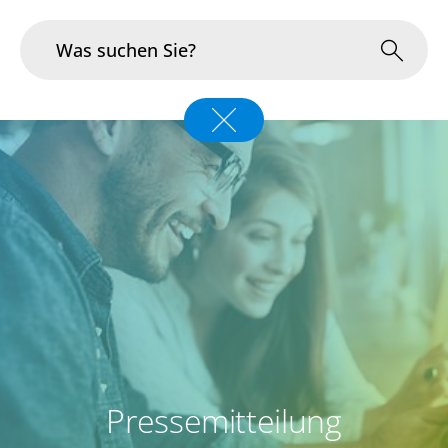
Branchen
Im Fokus
Portfolio
Infrastruktur & Betrieb
Über uns
Karriere
Pressemitteilung
Blog