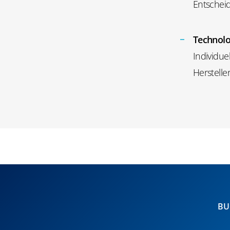
Entschei
Technolo
Individue
Herstelle
BU