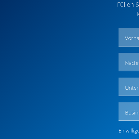
Füllen 
Vorn
Nach
Unte
Busin
Einwilli