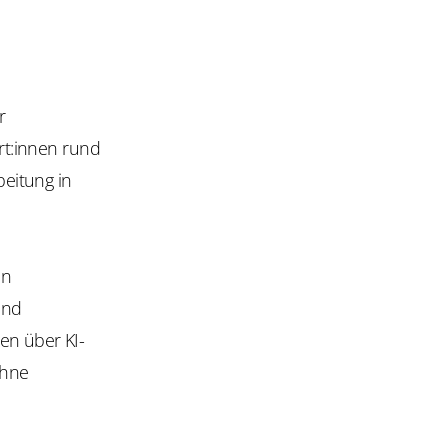
r
ert:innen rund
eitung in
en
und
en über KI-
ohne