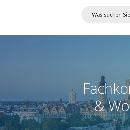
Branchen
Im Fokus
Portfolio
Fachko
Infrastruktur & Betrieb
& Wo
Über uns
Karriere
Blog