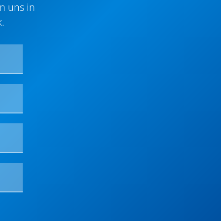
n uns in
.