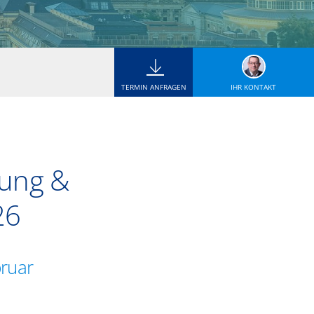
TERMIN ANFRAGEN
IHR KONTAKT
tung &
26
bruar