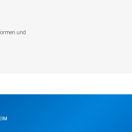
tformen und
EIM