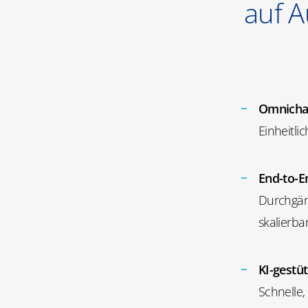
auf A
Omnicha
Einheitli
End-to-E
Durchgäng
skalierbar
KI-gestü
Schnelle,