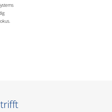
Systems
dig
Fokus.
ifft