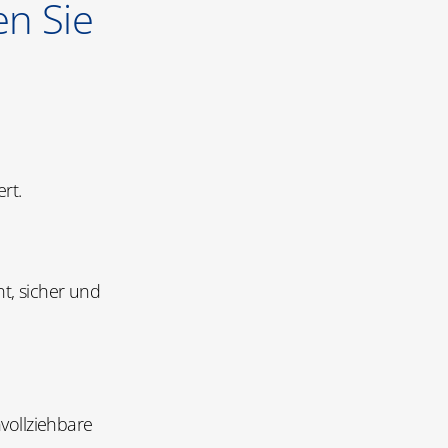
en Sie
rt.
nt, sicher und
hvollziehbare