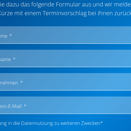
Sie dazu das folgende Formular aus und wir melde
Kürze mit einem Terminvorschlag bei Ihnen zurück
ame
name
rnehmen
ess-E-Mail
gung in die Datennutzung zu weiteren Zwecken*