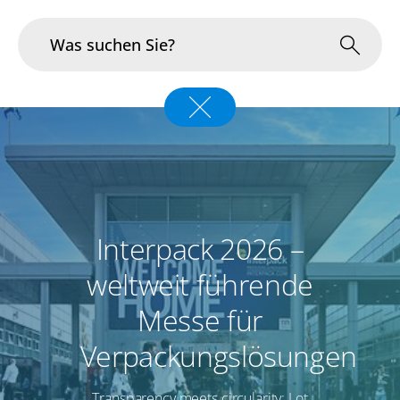
Branchen
Im Fokus
Portfolio
Interpack 2026 –
Infrastruktur & Betrieb
weltweit führende
Über uns
Messe für
Karriere
Verpackungslösungen
Blog
Transparency meets circularity: Lot