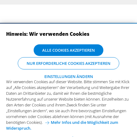
Hinweis: Wir verwenden Cookies
ABONNIEREN SIE UNSERE NEWSLETTER
Wir verwenden Cookies auf dieser Website. Bitte stimmen Sie mit Klick
ALLE COOKIES AKZEPTIEREN
auf „Alle Cookies akzeptieren“ der Verarbeitung und Weitergabe Ihrer
Daten an Drittanbieter zu, damit wir Ihnen die bestmögliche
NUR ERFORDERLICHE COOKIES AKZEPTIEREN
Nutzererfahrung auf unserer Website bieten können. Einzelheiten zu
den Arten der Cookies und ihrem Zweck finden Sie unter
„Einstellungen ändern“, wo sie auch Ihre bevorzugten Einstellungen
EINSTELLUNGEN ÄNDERN
Wir verwenden Cookies auf dieser Website. Bitte stimmen Sie mit Klick
vornehmen oder Cookies ablehnen können (mit Ausnahme der
auf „Alle Cookies akzeptieren“ der Verarbeitung und Weitergabe Ihrer
benötigten Cookies).
Mehr Infos und die Möglichkeit zum
Daten an Drittanbieter zu, damit wir Ihnen die bestmögliche
Widerspruch.
Impressum
Datenschutz
Nutzererfahrung auf unserer Website bieten können. Einzelheiten zu
Funktionale Cookies
den Arten der Cookies und ihrem Zweck finden Sie unter
Allgemeine Einkaufsbedingungen
„Einstellungen ändern“, wo sie auch Ihre bevorzugten Einstellungen
Diese Cookies sind essenziell wichtig für die einwandfreie
vornehmen oder Cookies ablehnen können (mit Ausnahme der
Funktion der Website.
Karriere bei Arvato Systems
Kontakt
benötigten Cookies).
Mehr Infos und die Möglichkeit zum
Widerspruch.
Analytische Cookies
Cookie-Einwilligung anpassen