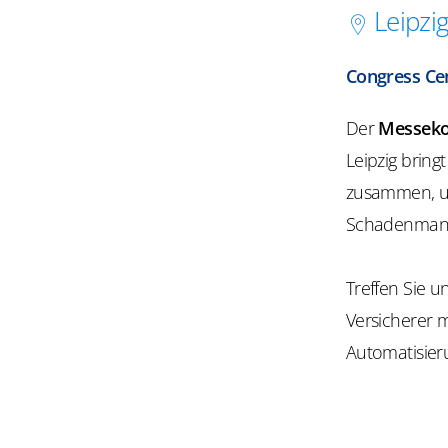
Leipzi
Congress Cen
Der
Messeko
Leipzig brin
zusammen, u
Schadenmana
Treffen Sie u
Versicherer 
Automatisier