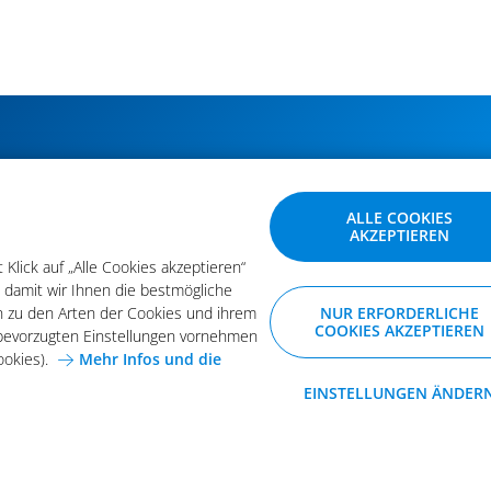
ABONNIEREN SIE UNSERE NEWSLETTER
ÄNDERUNG BESTÄTIGEN
ALLE COOKIES
AKZEPTIEREN
Klick auf „Alle Cookies akzeptieren“
Klick auf „Alle Cookies akzeptieren“
, damit wir Ihnen die bestmögliche
, damit wir Ihnen die bestmögliche
n zu den Arten der Cookies und ihrem
n zu den Arten der Cookies und ihrem
NUR ERFORDERLICHE
e bevorzugten Einstellungen vornehmen
COOKIES AKZEPTIEREN
e bevorzugten Einstellungen vornehmen
ookies).
Mehr Infos und die
ookies).
Mehr Infos und die
EINSTELLUNGEN ÄNDER
meine Einkaufsbedingungen
Karriere bei Arvato Systems
Kon
freie Funktion der Website.
© 2026 Arvato Systems