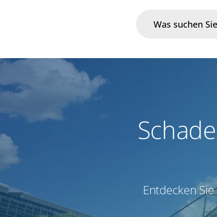
Branchen
Im Fokus
Portfolio
Schade
Infrastruktur & Betrieb
Über uns
Entdecken Sie 
Karriere
Blog