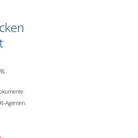
cken
t
ng,
Dokumente.
KI-Agenten.