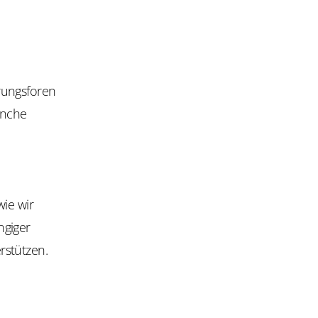
rungsforen
anche
wie wir
ngiger
rstützen.