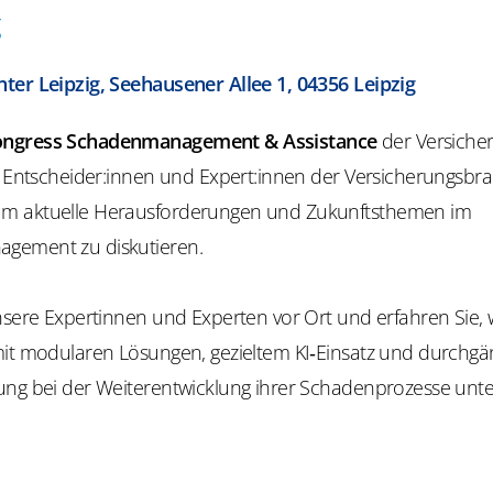
g
ter Leipzig, Seehausener Allee 1, 04356 Leipzig
ngress Schadenmanagement & Assistance
der Versiche
gt Entscheider:innen und Expert:innen der Versicherungsbr
m aktuelle Herausforderungen und Zukunftsthemen im
gement zu diskutieren.
nsere Expertinnen und Experten vor Ort und erfahren Sie, 
mit modularen Lösungen, gezieltem KI‑Einsatz und durchgä
ung bei der Weiterentwicklung ihrer Schadenprozesse unte