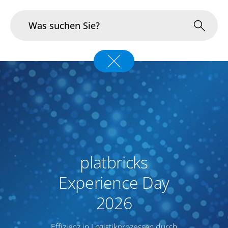
Branchen
Im Fokus
Portfolio
Infrastruktur & Betrieb
platbricks
Über uns
Experience Day
Karriere
2026
Blog
Effizienz in Logistikprozessen durch