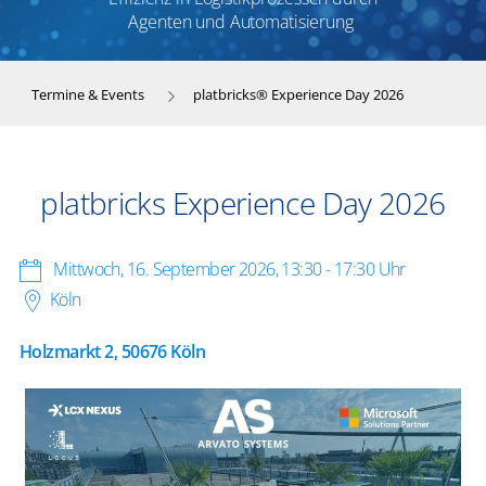
Agenten und Automatisierung
Termine & Events
platbricks® Experience Day 2026
platbricks Experience Day 2026
Mittwoch, 16. September 2026
,
13:30 - 17:30 Uhr
Köln
Holzmarkt 2, 50676 Köln
Der
platbricks
Experience