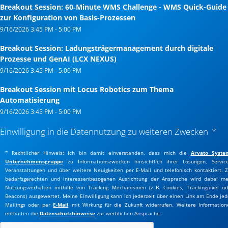
Breakout Session: 60‑Minute WMS Challenge - WMS Quick-Guide
zur Konfiguration von Basis-Prozessen
9/16/2026
3:45 PM
-
5:00 PM
Breakout Session: Ladungsträgermanagement durch digitale
Prozesse und GenAI (LCX NEXUS)
9/16/2026
3:45 PM
-
5:00 PM
Breakout Session mit Locus Robotics zum Thema
Automatisierung
9/16/2026
3:45 PM
-
5:00 PM
Einwilligung in die Datennutzung zu weiteren Zwecken
* Rechtlicher Hinweis: Ich bin damit einverstanden, dass mich die
Arvato Syste
Unternehmensgruppe
zu Informationszwecken hinsichtlich ihrer Lösungen, Service
Veranstaltungen und über weitere Neuigkeiten per E-Mail und telefonisch kontaktiert. Z
bedarfsgerechten und interessenbezogenen Ausrichtung der Ansprache wird dabei me
Nutzungsverhalten mithilfe von Tracking Mechanismen (z. B. Cookies, Trackingpixel od
Beacons) ausgewertet. Meine Einwilligung kann ich jederzeit über einen Link am Ende jed
Mailings oder per
E-Mail
mit Wirkung für die Zukunft widerrufen. Weitere Information
enthalten die
Datenschutzhinweise
zur werblichen Ansprache.