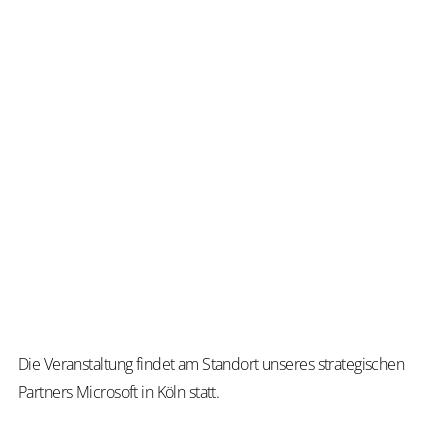
neue
technologische
Möglichkeiten
sinnvoll
in
operative
Logistikprozesse
einordnen
und
nutzen
lassen.
Die Veranstaltung findet am Standort unseres strategischen
Partners Microsoft in Köln statt.