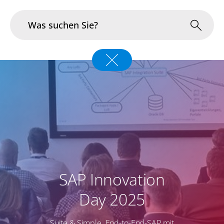
Branchen
Im Fokus
Portfolio
Infrastruktur & Betrieb
Über uns
SAP Innovation
Karriere
Day 2025
Blog
Suite & Simple. End-to-End-SAP mit