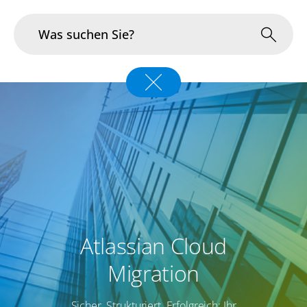
Branchen
Im Fokus
Portfolio
Infrastruktur & Betrieb
Über uns
Atlassian Cloud
Karriere
Migration
Blog
Sicher. Strukturiert. Erfolgreich: Ihr