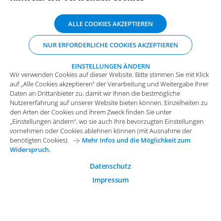
ABONNIEREN SIE UNSERE NEWSLETTER
Wir verwenden Cookies auf dieser Website. Bitte stimmen Sie mit Klick
ALLE COOKIES AKZEPTIEREN
auf „Alle Cookies akzeptieren“ der Verarbeitung und Weitergabe Ihrer
Daten an Drittanbieter zu, damit wir Ihnen die bestmögliche
NUR ERFORDERLICHE COOKIES AKZEPTIEREN
Nutzererfahrung auf unserer Website bieten können. Einzelheiten zu
den Arten der Cookies und ihrem Zweck finden Sie unter
„Einstellungen ändern“, wo sie auch Ihre bevorzugten Einstellungen
EINSTELLUNGEN ÄNDERN
Wir verwenden Cookies auf dieser Website. Bitte stimmen Sie mit Klick
vornehmen oder Cookies ablehnen können (mit Ausnahme der
auf „Alle Cookies akzeptieren“ der Verarbeitung und Weitergabe Ihrer
benötigten Cookies).
Mehr Infos und die Möglichkeit zum
Daten an Drittanbieter zu, damit wir Ihnen die bestmögliche
Widerspruch.
Impressum
Datenschutz
Nutzererfahrung auf unserer Website bieten können. Einzelheiten zu
Funktionale Cookies
den Arten der Cookies und ihrem Zweck finden Sie unter
Allgemeine Einkaufsbedingungen
„Einstellungen ändern“, wo sie auch Ihre bevorzugten Einstellungen
Diese Cookies sind essenziell wichtig für die einwandfreie
vornehmen oder Cookies ablehnen können (mit Ausnahme der
Funktion der Website.
Karriere bei Arvato Systems
Kontakt
benötigten Cookies).
Mehr Infos und die Möglichkeit zum
Widerspruch.
Analytische Cookies
Cookie-Einwilligung anpassen
Analytische Cookies werden verwendet, um das
Datenschutz
Nutzerverhalten auf der Website besser zu verstehen.
Impressum
© 2026 Arvato Systems
Marketing Cookies
Marketing Cookies ermöglichen die Erstellung von
Nutzerprofilen. Diese werden zur Bereitstellung von