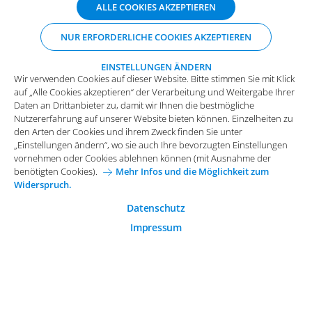
Wir verwenden Cookies auf dieser Website. Bitte stimmen Sie mit Klick
ALLE COOKIES AKZEPTIEREN
auf „Alle Cookies akzeptieren“ der Verarbeitung und Weitergabe Ihrer
Daten an Drittanbieter zu, damit wir Ihnen die bestmögliche
NUR ERFORDERLICHE COOKIES AKZEPTIEREN
Nutzererfahrung auf unserer Website bieten können. Einzelheiten zu
den Arten der Cookies und ihrem Zweck finden Sie unter
„Einstellungen ändern“, wo sie auch Ihre bevorzugten Einstellungen
EINSTELLUNGEN ÄNDERN
Wir verwenden Cookies auf dieser Website. Bitte stimmen Sie mit Klick
vornehmen oder Cookies ablehnen können (mit Ausnahme der
auf „Alle Cookies akzeptieren“ der Verarbeitung und Weitergabe Ihrer
benötigten Cookies).
Mehr Infos und die Möglichkeit zum
Daten an Drittanbieter zu, damit wir Ihnen die bestmögliche
Widerspruch.
Impressum
Datenschutz
Nutzererfahrung auf unserer Website bieten können. Einzelheiten zu
Funktionale Cookies
den Arten der Cookies und ihrem Zweck finden Sie unter
Allgemeine Einkaufsbedingungen
„Einstellungen ändern“, wo sie auch Ihre bevorzugten Einstellungen
Diese Cookies sind essenziell wichtig für die einwandfreie
vornehmen oder Cookies ablehnen können (mit Ausnahme der
Funktion der Website.
Karriere bei Arvato Systems
Kontakt
benötigten Cookies).
Mehr Infos und die Möglichkeit zum
Widerspruch.
Analytische Cookies
Cookie-Einwilligung anpassen
Analytische Cookies werden verwendet, um das
Datenschutz
Nutzerverhalten auf der Website besser zu verstehen.
Impressum
© 2026 Arvato Systems
Marketing Cookies
Marketing Cookies ermöglichen die Erstellung von
Nutzerprofilen. Diese werden zur Bereitstellung von
Inhalten und Werbung, die auf die Interessen des
Nutzers zugeschnitten sind, verwendet.