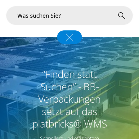
Branchen
Im Fokus
“Finden statt
Portfolio
Suchen” - BB-
Infrastruktur & Betrieb
Verpackungen
Über uns
setzt auf das
Karriere
platbricks® WMS
Blog
Schnellere und effizientere