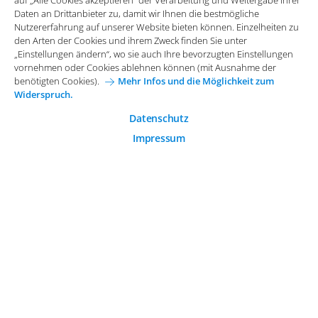
auf „Alle Cookies akzeptieren“ der Verarbeitung und Weitergabe Ihrer
benötigten Cookies).
Mehr Infos und die Möglichkeit zum
Daten an Drittanbieter zu, damit wir Ihnen die bestmögliche
Widerspruch.
Impressum
Datenschutz
Nutzererfahrung auf unserer Website bieten können. Einzelheiten zu
Funktionale Cookies
den Arten der Cookies und ihrem Zweck finden Sie unter
Allgemeine Einkaufsbedingungen
„Einstellungen ändern“, wo sie auch Ihre bevorzugten Einstellungen
Diese Cookies sind essenziell wichtig für die einwandfreie
vornehmen oder Cookies ablehnen können (mit Ausnahme der
Funktion der Website.
Karriere bei Arvato Systems
Kontakt
benötigten Cookies).
Mehr Infos und die Möglichkeit zum
Widerspruch.
Analytische Cookies
Cookie-Einwilligung anpassen
Analytische Cookies werden verwendet, um das
Datenschutz
Nutzerverhalten auf der Website besser zu verstehen.
Impressum
© 2026 Arvato Systems
Marketing Cookies
Marketing Cookies ermöglichen die Erstellung von
Nutzerprofilen. Diese werden zur Bereitstellung von
Inhalten und Werbung, die auf die Interessen des
Nutzers zugeschnitten sind, verwendet.
ÄNDERUNG BESTÄTIGEN