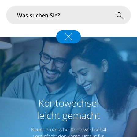
Branchen
Im Fokus
Portfolio
Infrastruktur & Betrieb
Kontowechsel
Über uns
leicht gemacht
Karriere
Neuer Prozess bei Kontowechsel24
Blog
vereinfacht den Konto-Umzug für