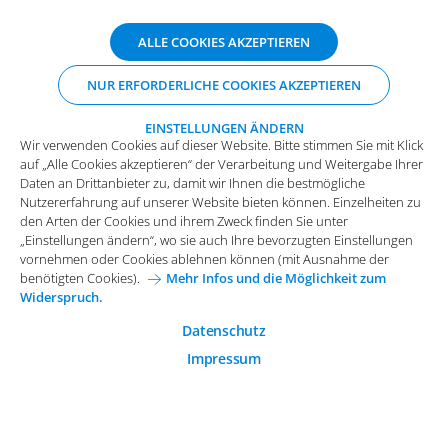
ABONNIEREN SIE UNSERE NEWSLETTER
Wir verwenden Cookies auf dieser Website. Bitte stimmen Sie mit Klick
ALLE COOKIES AKZEPTIEREN
auf „Alle Cookies akzeptieren“ der Verarbeitung und Weitergabe Ihrer
Daten an Drittanbieter zu, damit wir Ihnen die bestmögliche
NUR ERFORDERLICHE COOKIES AKZEPTIEREN
Nutzererfahrung auf unserer Website bieten können. Einzelheiten zu
den Arten der Cookies und ihrem Zweck finden Sie unter
„Einstellungen ändern“, wo sie auch Ihre bevorzugten Einstellungen
EINSTELLUNGEN ÄNDERN
Wir verwenden Cookies auf dieser Website. Bitte stimmen Sie mit Klick
vornehmen oder Cookies ablehnen können (mit Ausnahme der
auf „Alle Cookies akzeptieren“ der Verarbeitung und Weitergabe Ihrer
benötigten Cookies).
Mehr Infos und die Möglichkeit zum
Daten an Drittanbieter zu, damit wir Ihnen die bestmögliche
Widerspruch.
Impressum
Datenschutz
Nutzererfahrung auf unserer Website bieten können. Einzelheiten zu
Funktionale Cookies
den Arten der Cookies und ihrem Zweck finden Sie unter
Allgemeine Einkaufsbedingungen
„Einstellungen ändern“, wo sie auch Ihre bevorzugten Einstellungen
Diese Cookies sind essenziell wichtig für die einwandfreie
vornehmen oder Cookies ablehnen können (mit Ausnahme der
Funktion der Website.
Karriere bei Arvato Systems
Kontakt
benötigten Cookies).
Mehr Infos und die Möglichkeit zum
Widerspruch.
Analytische Cookies
Cookie-Einwilligung anpassen
Analytische Cookies werden verwendet, um das
Datenschutz
Nutzerverhalten auf der Website besser zu verstehen.
Impressum
© 2026 Arvato Systems
Marketing Cookies
Marketing Cookies ermöglichen die Erstellung von
Nutzerprofilen. Diese werden zur Bereitstellung von