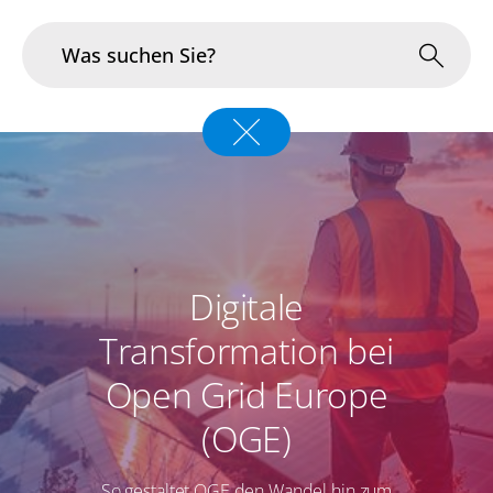
Branchen
Im Fokus
Portfolio
Digitale
Infrastruktur & Betrieb
Transformation bei
Über uns
Open Grid Europe
Karriere
(OGE)
Blog
So gestaltet OGE den Wandel hin zum