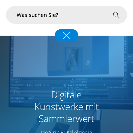
Branchen
Im Fokus
Portfolio
Infrastruktur & Betrieb
Digitale
Über uns
Kunstwerke mit
Karriere
Sammlerwert
Blog
Die Sisi NFT-Kollektion in