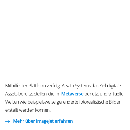
und
standardisierten
3D-
Daten
Content
für
unterschiedliche
Anwendungszwecke
zu
generieren.
Mithilfe der Plattform verfolgt Arvato Systems das Ziel digitale
Assets bereitzustellen, die im
Metaverse
benutzt und virtuelle
Welten wie beispielsweise gerenderte fotorealistische Bilder
erstellt werden können.
Mehr über imagejet erfahren