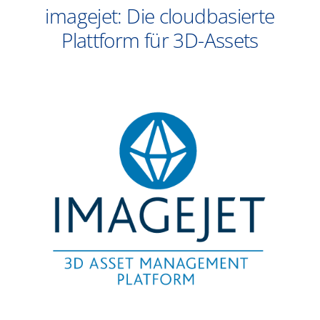
imagejet: Die cloudbasierte
Plattform für 3D-Assets
Die
Zusammenarbeit
zu
der
Sisi
NFT-
Kollektion
wäre
ohne
imagejet
nicht
möglich