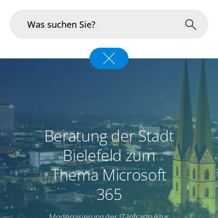
Branchen
Im Fokus
Portfolio
Beratung der Stadt
Infrastruktur & Betrieb
Bielefeld zum
Über uns
Thema Microsoft
Karriere
365
Blog
Modernisierung der IT-Infrastruktur