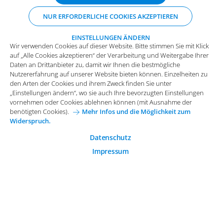
Daten an Drittanbieter zu, damit wir Ihnen die bestmögliche
NUR ERFORDERLICHE COOKIES AKZEPTIEREN
Nutzererfahrung auf unserer Website bieten können. Einzelheiten zu
den Arten der Cookies und ihrem Zweck finden Sie unter
„Einstellungen ändern“, wo sie auch Ihre bevorzugten Einstellungen
EINSTELLUNGEN ÄNDERN
Wir verwenden Cookies auf dieser Website. Bitte stimmen Sie mit Klick
vornehmen oder Cookies ablehnen können (mit Ausnahme der
auf „Alle Cookies akzeptieren“ der Verarbeitung und Weitergabe Ihrer
benötigten Cookies).
Mehr Infos und die Möglichkeit zum
Daten an Drittanbieter zu, damit wir Ihnen die bestmögliche
Widerspruch.
Impressum
Datenschutz
Nutzererfahrung auf unserer Website bieten können. Einzelheiten zu
Funktionale Cookies
den Arten der Cookies und ihrem Zweck finden Sie unter
Allgemeine Einkaufsbedingungen
„Einstellungen ändern“, wo sie auch Ihre bevorzugten Einstellungen
Diese Cookies sind essenziell wichtig für die einwandfreie
vornehmen oder Cookies ablehnen können (mit Ausnahme der
Funktion der Website.
Karriere bei Arvato Systems
Kontakt
benötigten Cookies).
Mehr Infos und die Möglichkeit zum
Widerspruch.
Analytische Cookies
Cookie-Einwilligung anpassen
Analytische Cookies werden verwendet, um das
Datenschutz
Nutzerverhalten auf der Website besser zu verstehen.
Impressum
© 2026 Arvato Systems
Marketing Cookies
Marketing Cookies ermöglichen die Erstellung von
Nutzerprofilen. Diese werden zur Bereitstellung von
Inhalten und Werbung, die auf die Interessen des
Nutzers zugeschnitten sind, verwendet.