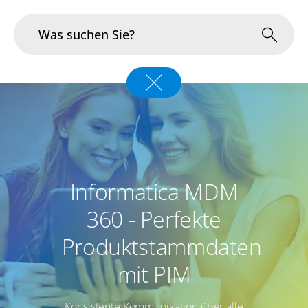
Branchen
Im Fokus
Portfolio
Informatica MDM
Infrastruktur & Betrieb
360 - Perfekte
Über uns
Produktstammdaten
Karriere
mit PIM
Blog
Konsistente Kommunikation über alle