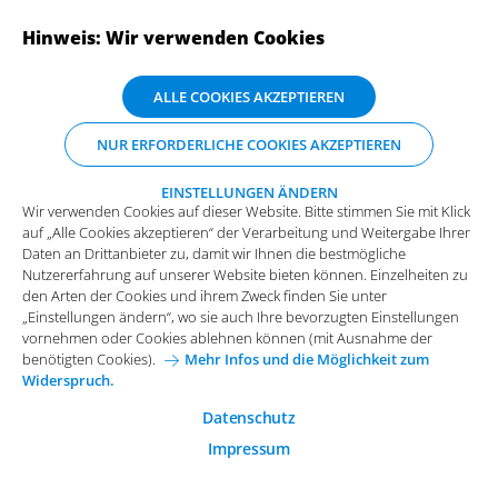
Hinweis: Wir verwenden Cookies
ABONNIEREN SIE UNSERE NEWSLETTER
Wir verwenden Cookies auf dieser Website. Bitte stimmen Sie mit Klick
ALLE COOKIES AKZEPTIEREN
auf „Alle Cookies akzeptieren“ der Verarbeitung und Weitergabe Ihrer
Daten an Drittanbieter zu, damit wir Ihnen die bestmögliche
NUR ERFORDERLICHE COOKIES AKZEPTIEREN
Nutzererfahrung auf unserer Website bieten können. Einzelheiten zu
den Arten der Cookies und ihrem Zweck finden Sie unter
„Einstellungen ändern“, wo sie auch Ihre bevorzugten Einstellungen
EINSTELLUNGEN ÄNDERN
Wir verwenden Cookies auf dieser Website. Bitte stimmen Sie mit Klick
vornehmen oder Cookies ablehnen können (mit Ausnahme der
auf „Alle Cookies akzeptieren“ der Verarbeitung und Weitergabe Ihrer
benötigten Cookies).
Mehr Infos und die Möglichkeit zum
Daten an Drittanbieter zu, damit wir Ihnen die bestmögliche
Widerspruch.
Impressum
Datenschutz
Nutzererfahrung auf unserer Website bieten können. Einzelheiten zu
Funktionale Cookies
den Arten der Cookies und ihrem Zweck finden Sie unter
Allgemeine Einkaufsbedingungen
„Einstellungen ändern“, wo sie auch Ihre bevorzugten Einstellungen
Diese Cookies sind essenziell wichtig für die einwandfreie
vornehmen oder Cookies ablehnen können (mit Ausnahme der
Funktion der Website.
Karriere bei Arvato Systems
Kontakt
benötigten Cookies).
Mehr Infos und die Möglichkeit zum
Widerspruch.
Analytische Cookies
Cookie-Einwilligung anpassen
Analytische Cookies werden verwendet, um das
Datenschutz
Nutzerverhalten auf der Website besser zu verstehen.
Impressum
© 2026 Arvato Systems
Marketing Cookies