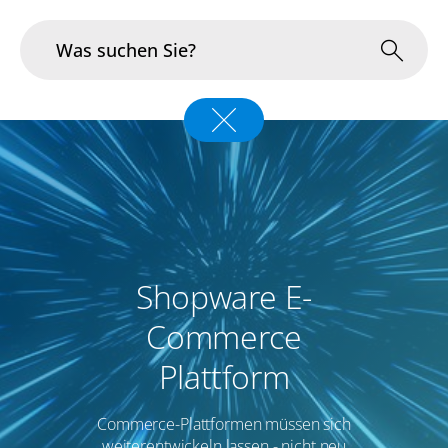
Branchen
Im Fokus
Portfolio
Infrastruktur & Betrieb
Shopware E-
Commerce
Über uns
Plattform
Karriere
Commerce-Plattformen müssen sich
Blog
weiterentwickeln lassen - nicht neu