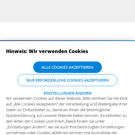
Hinweis: Wir verwenden Cookies
ABONNIEREN SIE UNSERE NEWSLETTER
Wir verwenden Cookies auf dieser Website. Bitte stimmen Sie mit Klick
ALLE COOKIES AKZEPTIEREN
auf „Alle Cookies akzeptieren“ der Verarbeitung und Weitergabe Ihrer
Daten an Drittanbieter zu, damit wir Ihnen die bestmögliche
NUR ERFORDERLICHE COOKIES AKZEPTIEREN
Nutzererfahrung auf unserer Website bieten können. Einzelheiten zu
den Arten der Cookies und ihrem Zweck finden Sie unter
„Einstellungen ändern“, wo sie auch Ihre bevorzugten Einstellungen
EINSTELLUNGEN ÄNDERN
Wir verwenden Cookies auf dieser Website. Bitte stimmen Sie mit Klick
vornehmen oder Cookies ablehnen können (mit Ausnahme der
auf „Alle Cookies akzeptieren“ der Verarbeitung und Weitergabe Ihrer
benötigten Cookies).
Mehr Infos und die Möglichkeit zum
Daten an Drittanbieter zu, damit wir Ihnen die bestmögliche
Widerspruch.
Impressum
Datenschutz
Nutzererfahrung auf unserer Website bieten können. Einzelheiten zu
Funktionale Cookies
den Arten der Cookies und ihrem Zweck finden Sie unter
Allgemeine Einkaufsbedingungen
„Einstellungen ändern“, wo sie auch Ihre bevorzugten Einstellungen
Diese Cookies sind essenziell wichtig für die einwandfreie
vornehmen oder Cookies ablehnen können (mit Ausnahme der
Funktion der Website.