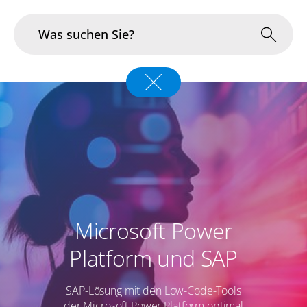
Branchen
Im Fokus
Portfolio
Infrastruktur & Betrieb
Microsoft Power
Über uns
Platform und SAP
Karriere
SAP-Lösung mit den Low-Code-Tools
Blog
der Microsoft Power Platform optimal