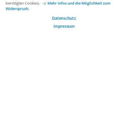
Karriere bei Arvato Systems
Kontakt
benötigten Cookies).
Mehr Infos und die Möglichkeit zum
Widerspruch.
Analytische Cookies
Cookie-Einwilligung anpassen
Analytische Cookies werden verwendet, um das
Datenschutz
Nutzerverhalten auf der Website besser zu verstehen.
Impressum
© 2026 Arvato Systems
Marketing Cookies
Marketing Cookies ermöglichen die Erstellung von
Nutzerprofilen. Diese werden zur Bereitstellung von
Inhalten und Werbung, die auf die Interessen des
Nutzers zugeschnitten sind, verwendet.
ÄNDERUNG BESTÄTIGEN