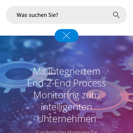
Branchen
Im Fokus
Mit integriertem
Portfolio
End-2-End Process
Infrastruktur & Betrieb
Monitoring zum
Über uns
intelligenten
Karriere
Unternehmen
Blog
Ganzheitliches Monitoring für