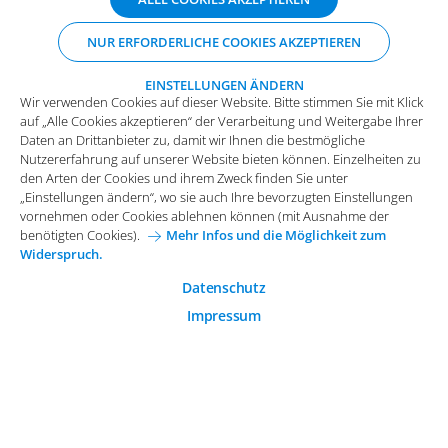
auf „Alle Cookies akzeptieren“ der Verarbeitung und Weitergabe Ihrer
Daten an Drittanbieter zu, damit wir Ihnen die bestmögliche
ABONNIEREN SIE UNSERE NEWSLETTER
NUR ERFORDERLICHE COOKIES AKZEPTIEREN
Nutzererfahrung auf unserer Website bieten können. Einzelheiten zu
den Arten der Cookies und ihrem Zweck finden Sie unter
„Einstellungen ändern“, wo sie auch Ihre bevorzugten Einstellungen
EINSTELLUNGEN ÄNDERN
Wir verwenden Cookies auf dieser Website. Bitte stimmen Sie mit Klick
vornehmen oder Cookies ablehnen können (mit Ausnahme der
auf „Alle Cookies akzeptieren“ der Verarbeitung und Weitergabe Ihrer
benötigten Cookies).
Mehr Infos und die Möglichkeit zum
Daten an Drittanbieter zu, damit wir Ihnen die bestmögliche
Widerspruch.
Nutzererfahrung auf unserer Website bieten können. Einzelheiten zu
Funktionale Cookies
den Arten der Cookies und ihrem Zweck finden Sie unter
„Einstellungen ändern“, wo sie auch Ihre bevorzugten Einstellungen
Diese Cookies sind essenziell wichtig für die einwandfreie
vornehmen oder Cookies ablehnen können (mit Ausnahme der
Funktion der Website.
Impressum
Datenschutz
benötigten Cookies).
Mehr Infos und die Möglichkeit zum
Widerspruch.
Analytische Cookies
Allgemeine Einkaufsbedingungen
Analytische Cookies werden verwendet, um das
Datenschutz
Karriere bei Arvato Systems
Kontakt
Nutzerverhalten auf der Website besser zu verstehen.
Impressum
Cookie-Einwilligung anpassen
Marketing Cookies
Marketing Cookies ermöglichen die Erstellung von
Nutzerprofilen. Diese werden zur Bereitstellung von
Inhalten und Werbung, die auf die Interessen des
© 2026 Arvato Systems
Nutzers zugeschnitten sind, verwendet.