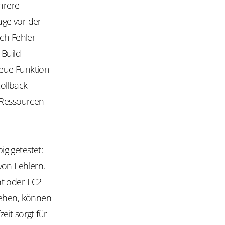
hrere
age vor der
och Fehler
 Build
neue Funktion
ollback
e Ressourcen
g getestet:
von Fehlern.
nt oder EC2-
tehen, können
eit sorgt für