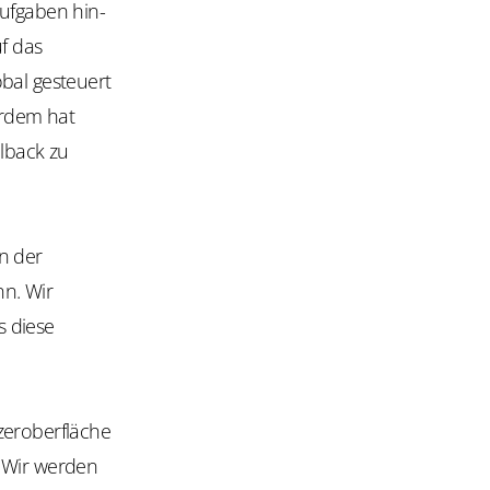
Aufgaben hin-
f das
bal gesteuert
erdem hat
llback zu
n der
nn. Wir
s diese
zeroberfläche
h. Wir werden