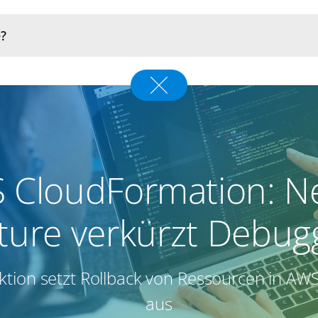
 CloudFormation: N
ture verkürzt Debug
ktion setzt Rollback von Ressourcen in AW
aus