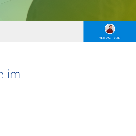
VERFASST VON
e im