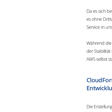
Da es sich be
es ohne Drit
Service in u
Während die W
der Stabilitä
AWS selbst s
CloudFor
Entwicklu
Die Erstellu