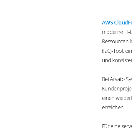
AWS CloudF
moderne IT-E
Ressourcen l
(IaC)-Tool, 
und konsisten
Bei Arvato S
Kundenprojekt
einen wieder
erreichen.
Für eine ser