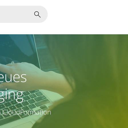
eues
ging
S CloudFormation