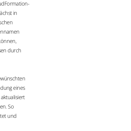
udFormation-
ächst in
ischen
rcennamen
können,
asen durch
gewünschten
ndung eines
aktualisiert
en. So
tet und