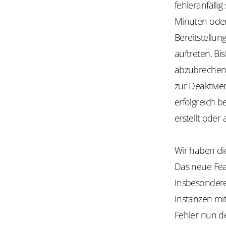
fehleranfälli
Minuten oder
Bereitstellun
auftreten. B
abzubrechen 
zur Deaktivi
erfolgreich 
erstellt oder
Wir haben di
Das neue Fea
Insbesondere
Instanzen mi
Fehler nun de