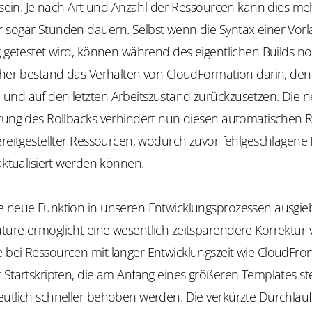
g sein. Je nach Art und Anzahl der Ressourcen kann dies me
 sogar Stunden dauern. Selbst wenn die Syntax einer Vorl
g getestet wird, können während des eigentlichen Builds n
isher bestand das Verhalten von CloudFormation darin, den
und auf den letzten Arbeitszustand zurückzusetzen. Die 
erung des Rollbacks verhindert nun diesen automatischen R
bereitgestellter Ressourcen, wodurch zuvor fehlgeschlagen
 aktualisiert werden können.
e neue Funktion in unseren Entwicklungsprozessen ausgiebi
ture ermöglicht eine wesentlich zeitsparendere Korrektur 
 bei Ressourcen mit langer Entwicklungszeit wie CloudFro
t Startskripten, die am Anfang eines größeren Templates s
utlich schneller behoben werden. Die verkürzte Durchlaufz