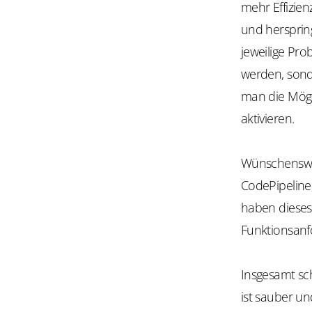
mehr Effizie
und herspring
jeweilige Pro
werden, sond
man die Mögli
aktivieren.
Wünschenswer
CodePipeline
haben dieses
Funktionsanfo
Insgesamt sc
ist sauber und