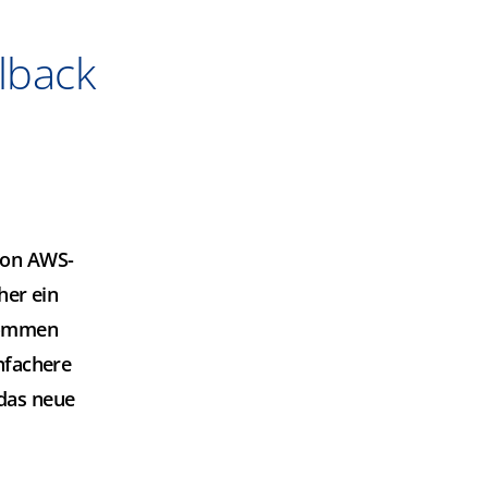
lback
von AWS-
her ein
nommen
nfachere
das neue