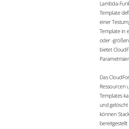
Lambda-Funkt
Template defi
einer Testum
Template in 
oder -größen
bietet Cloud
Parametrisie
Das CloudFor
Ressourcen u
Templates kann
und gelöscht
können Stac
bereitgestell