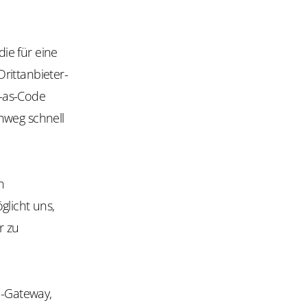
ie für eine
rittanbieter-
e-as-Code
nweg schnell
n
glicht uns,
r zu
-Gateway,