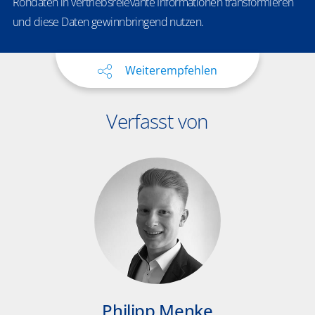
Rohdaten in vertriebsrelevante Informationen transformieren
und diese Daten gewinnbringend nutzen.
Weiterempfehlen
Verfasst von
Philipp Menke