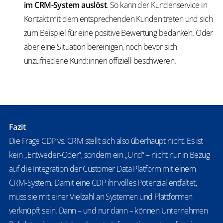
im CRM-System auslöst
. So kann der Kundenservice in
Kontakt mit dem entsprechenden Kunden treten und sich
zum Beispiel für eine positive Bewertung bedanken. Oder
aber eine Situation bereinigen, noch bevor sich
unzufriedene Kund:innen offiziell beschweren.
Fazit
Die Frage CDP vs. CRM stellt sich also überhaupt nicht. Es ist
kein „Entweder-Oder“, sondern ein „Und“ – nicht nur in Bezug
auf die Integration der Customer Data Platform mit einem
CRM-System. Damit eine CDP ihr volles Potenzial entfaltet,
muss sie mit einer Vielzahl an Systemen und Plattformen
verknüpft sein. Dann – und nur dann – können Unternehmen