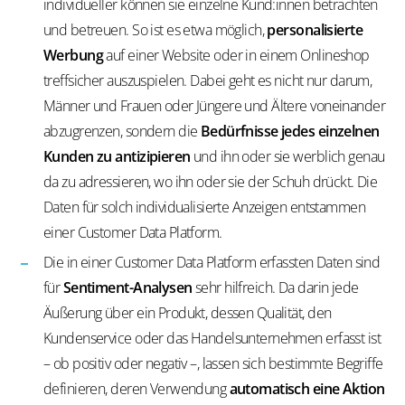
individueller können sie einzelne Kund:innen betrachten
und betreuen. So ist es etwa möglich,
personalisierte
Werbung
auf einer Website oder in einem Onlineshop
treffsicher auszuspielen. Dabei geht es nicht nur darum,
Männer und Frauen oder Jüngere und Ältere voneinander
abzugrenzen, sondern die
Bedürfnisse jedes einzelnen
Kunden zu antizipieren
und ihn oder sie werblich genau
da zu adressieren, wo ihn oder sie der Schuh drückt. Die
Daten für solch individualisierte Anzeigen entstammen
einer Customer Data Platform.
Die in einer Customer Data Platform erfassten Daten sind
für
Sentiment-Analysen
sehr hilfreich. Da darin jede
Äußerung über ein Produkt, dessen Qualität, den
Kundenservice oder das Handelsunternehmen erfasst ist
– ob positiv oder negativ –, lassen sich bestimmte Begriffe
definieren, deren Verwendung
automatisch eine Aktion