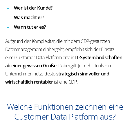
Wer ist der Kunde?
Was macht er?
Wann tut er es?
Aufgrund der Komplexität, die mit dem CDP-gestützten
Datenmanagement einhergeht, empfiehlt sich der Einsatz
einer Customer Data Platform erst in
IT-Systemlandschaften
ab einer gewissen Größe
. Dabei gilt: Je mehr Tools ein
Unternehmen nutzt, desto
strategisch sinnvoller und
wirtschaftlich rentabler
ist eine CDP.
Welche Funktionen zeichnen eine
Customer Data Platform aus?