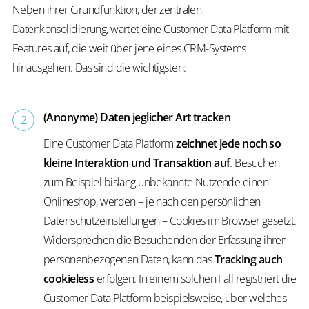
Neben ihrer Grundfunktion, der zentralen
Datenkonsolidierung, wartet eine Customer Data Platform mit
Features auf, die weit über jene eines CRM-Systems
hinausgehen. Das sind die wichtigsten:
(Anonyme) Daten jeglicher Art tracken
Eine Customer Data Platform
zeichnet jede noch so
kleine Interaktion und Transaktion auf
. Besuchen
zum Beispiel bislang unbekannte Nutzende einen
Onlineshop, werden – je nach den persönlichen
Datenschutzeinstellungen – Cookies im Browser gesetzt.
Widersprechen die Besuchenden der Erfassung ihrer
personenbezogenen Daten, kann das
Tracking auch
cookieless
erfolgen. In einem solchen Fall registriert die
Customer Data Platform beispielsweise, über welches