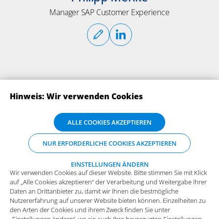
Manager SAP Customer Experience
Hinweis: Wir verwenden Cookies
Wir verwenden Cookies auf dieser Website. Bitte stimmen Sie mit Klick
ALLE COOKIES AKZEPTIEREN
auf „Alle Cookies akzeptieren“ der Verarbeitung und Weitergabe Ihrer
Daten an Drittanbieter zu, damit wir Ihnen die bestmögliche
ABONNIEREN SIE UNSERE NEWSLETTER
NUR ERFORDERLICHE COOKIES AKZEPTIEREN
Nutzererfahrung auf unserer Website bieten können. Einzelheiten zu
den Arten der Cookies und ihrem Zweck finden Sie unter
„Einstellungen ändern“, wo sie auch Ihre bevorzugten Einstellungen
EINSTELLUNGEN ÄNDERN
Wir verwenden Cookies auf dieser Website. Bitte stimmen Sie mit Klick
vornehmen oder Cookies ablehnen können (mit Ausnahme der
auf „Alle Cookies akzeptieren“ der Verarbeitung und Weitergabe Ihrer
benötigten Cookies).
Mehr Infos und die Möglichkeit zum
Daten an Drittanbieter zu, damit wir Ihnen die bestmögliche
Widerspruch.
Nutzererfahrung auf unserer Website bieten können. Einzelheiten zu
Funktionale Cookies
den Arten der Cookies und ihrem Zweck finden Sie unter