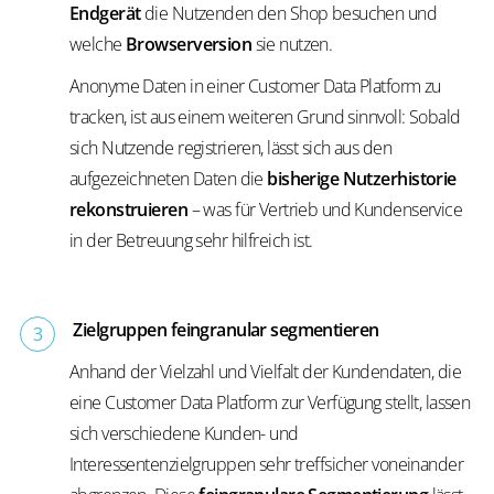
Endgerät
die Nutzenden den Shop besuchen und
welche
Browserversion
sie nutzen.
Anonyme Daten in einer Customer Data Platform zu
tracken, ist aus einem weiteren Grund sinnvoll: Sobald
sich Nutzende registrieren, lässt sich aus den
aufgezeichneten Daten die
bisherige Nutzerhistorie
rekonstruieren
– was für Vertrieb und Kundenservice
in der Betreuung sehr hilfreich ist.
Zielgruppen feingranular segmentieren
Anhand der Vielzahl und Vielfalt der Kundendaten, die
eine Customer Data Platform zur Verfügung stellt, lassen
sich verschiedene Kunden- und
Interessentenzielgruppen sehr treffsicher voneinander