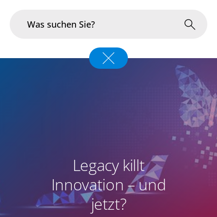
Branchen
Im Fokus
Portfolio
Infrastruktur & Betrieb
Legacy killt
Über uns
Innovation – und
Karriere
jetzt?
Blog