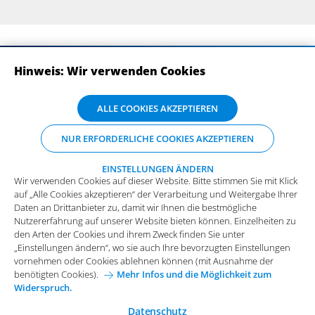
Hinweis: Wir verwenden Cookies
ABONNIEREN SIE UNSERE NEWSLETTER
Wir verwenden Cookies auf dieser Website. Bitte stimmen Sie mit Klick
ALLE COOKIES AKZEPTIEREN
auf „Alle Cookies akzeptieren“ der Verarbeitung und Weitergabe Ihrer
Daten an Drittanbieter zu, damit wir Ihnen die bestmögliche
NUR ERFORDERLICHE COOKIES AKZEPTIEREN
Nutzererfahrung auf unserer Website bieten können. Einzelheiten zu
den Arten der Cookies und ihrem Zweck finden Sie unter
„Einstellungen ändern“, wo sie auch Ihre bevorzugten Einstellungen
EINSTELLUNGEN ÄNDERN
Wir verwenden Cookies auf dieser Website. Bitte stimmen Sie mit Klick
vornehmen oder Cookies ablehnen können (mit Ausnahme der
auf „Alle Cookies akzeptieren“ der Verarbeitung und Weitergabe Ihrer
benötigten Cookies).
Mehr Infos und die Möglichkeit zum
Daten an Drittanbieter zu, damit wir Ihnen die bestmögliche
Widerspruch.
Impressum
Datenschutz
Nutzererfahrung auf unserer Website bieten können. Einzelheiten zu
Funktionale Cookies
den Arten der Cookies und ihrem Zweck finden Sie unter
Allgemeine Einkaufsbedingungen
„Einstellungen ändern“, wo sie auch Ihre bevorzugten Einstellungen
Diese Cookies sind essenziell wichtig für die einwandfreie
vornehmen oder Cookies ablehnen können (mit Ausnahme der
Funktion der Website.
Karriere bei Arvato Systems
Kontakt
benötigten Cookies).
Mehr Infos und die Möglichkeit zum
Widerspruch.
Analytische Cookies
Cookie-Einwilligung anpassen
Analytische Cookies werden verwendet, um das
Datenschutz