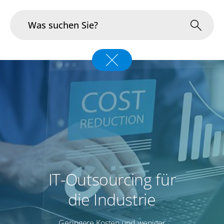
Branchen
Im Fokus
Portfolio
Infrastruktur & Betrieb
Über uns
IT-Outsourcing für
Karriere
die Industrie
Blog
Geringere Kosten und weniger