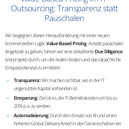
Outsourcing: Transparenz statt
Pauschalen
Wir begegnen dieser Herausforderung mit einer neuen
kommerziellen Logik:
Value-Based Pricing
. Anstatt pauschaler
Angebote zu geben, führen wir eine detaillierte
Due Diligence
(Vorprojekt) durch, um die realen Kosten und das tatsächliche
Einsparpotenzial zu ermitteln.
Transparenz:
Wir machen sichtbar, wo in der IT
ungenutztes Kapital vorhanden ist.
Einsparung:
Ziel ist es, die IT-Betriebskosten um bis zu
20% p.a. zu senken.
Automatisierung:
Durch den Einsatz von KI und einen
höheren Global Delivery Anteil in den Services heben wir