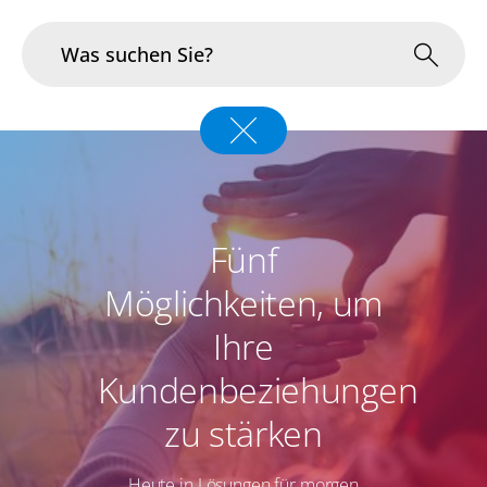
Branchen
Im Fokus
Fünf
Portfolio
Möglichkeiten, um
Infrastruktur & Betrieb
Ihre
Über uns
Kundenbeziehungen
Karriere
zu stärken
Blog
Heute in Lösungen für morgen