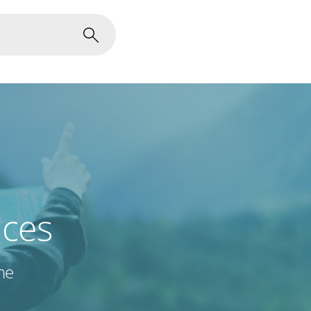
ices
he