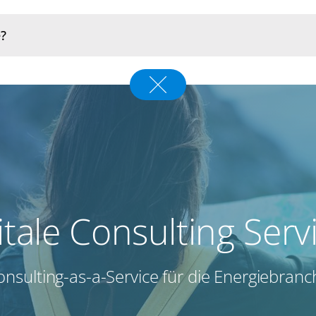
itale Consulting Serv
onsulting-as-a-Service ​für die Energiebranc