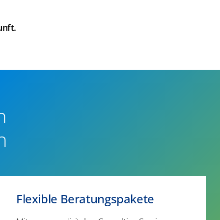
unft.
n
n
Flexible Beratungspakete