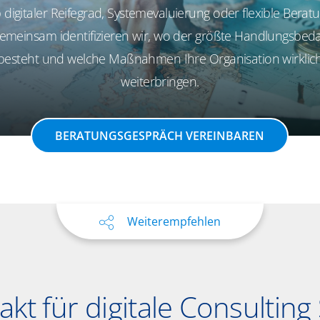
 digitaler Reifegrad, Systemevaluierung oder flexible Beratu
emeinsam identifizieren wir, wo der größte Handlungsbeda
besteht und welche Maßnahmen Ihre Organisation wirklic
weiterbringen.
BERATUNGSGESPRÄCH VEREINBAREN
Weiterempfehlen
akt für digitale Consulting