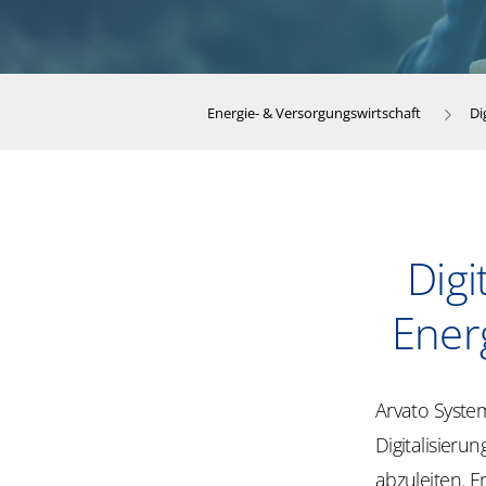
Energie- & Versorgungswirtschaft
Di
Digi
Ener
Arvato System
Digitalisieru
abzuleiten. E