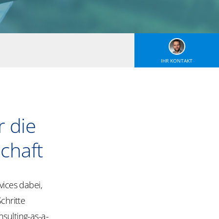
IHR KONTAKT
r die
chaft
vices dabei,
chritte
sulting-as-a-