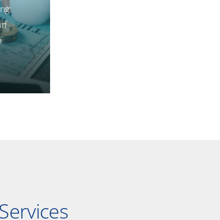
ng:
rf
h
 Services