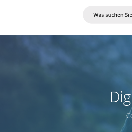
Branchen
Im Fokus
Portfolio
Infrastruktur & Betrieb
Dig
Über uns
C
Karriere
Blog