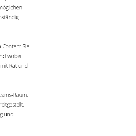
möglichen
nständig
 Content Sie
und wobei
 mit Rat und
 Teams-Raum,
itgestellt.
ng und