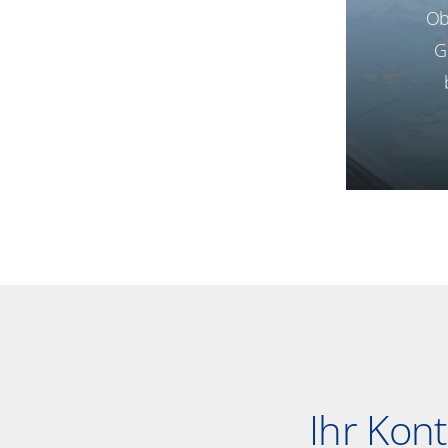
Ob
G
Ihr Kont