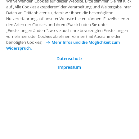
Wir verwenden Cookies auf dieser Website. Bitte stimmen Sie mit Klick
vornehmen oder Cookies ablehnen können (mit Ausnahme der
auf „Alle Cookies akzeptieren“ der Verarbeitung und Weitergabe Ihrer
benötigten Cookies).
Mehr Infos und die Möglichkeit zum
Daten an Drittanbieter zu, damit wir Ihnen die bestmögliche
Widerspruch.
Impressum
Datenschutz
Nutzererfahrung auf unserer Website bieten können. Einzelheiten zu
Funktionale Cookies
den Arten der Cookies und ihrem Zweck finden Sie unter
Allgemeine Einkaufsbedingungen
„Einstellungen ändern“, wo sie auch Ihre bevorzugten Einstellungen
Diese Cookies sind essenziell wichtig für die einwandfreie
vornehmen oder Cookies ablehnen können (mit Ausnahme der
Funktion der Website.
Karriere bei Arvato Systems
Kontakt
benötigten Cookies).
Mehr Infos und die Möglichkeit zum
Widerspruch.
Analytische Cookies
Cookie-Einwilligung anpassen
Analytische Cookies werden verwendet, um das
Datenschutz
Nutzerverhalten auf der Website besser zu verstehen.
Impressum
© 2026 Arvato Systems
Marketing Cookies
Marketing Cookies ermöglichen die Erstellung von
Nutzerprofilen. Diese werden zur Bereitstellung von
Inhalten und Werbung, die auf die Interessen des
Nutzers zugeschnitten sind, verwendet.
ÄNDERUNG BESTÄTIGEN