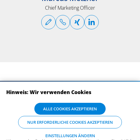
Chief Marketing Officer
Hinweis: Wir verwenden Cookies
ABONNIEREN SIE UNSERE NEWSLETTER
Wir verwenden Cookies auf dieser Website. Bitte stimmen Sie mit Klick
ALLE COOKIES AKZEPTIEREN
auf „Alle Cookies akzeptieren“ der Verarbeitung und Weitergabe Ihrer
Daten an Drittanbieter zu, damit wir Ihnen die bestmögliche
NUR ERFORDERLICHE COOKIES AKZEPTIEREN
Nutzererfahrung auf unserer Website bieten können. Einzelheiten zu
den Arten der Cookies und ihrem Zweck finden Sie unter
„Einstellungen ändern“, wo sie auch Ihre bevorzugten Einstellungen
EINSTELLUNGEN ÄNDERN