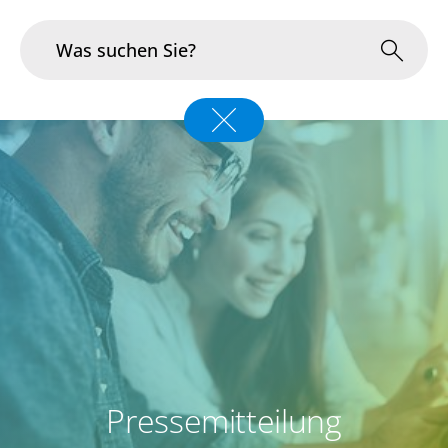
Branchen
Im Fokus
Portfolio
Infrastruktur & Betrieb
Über uns
Karriere
Pressemitteilung
Blog