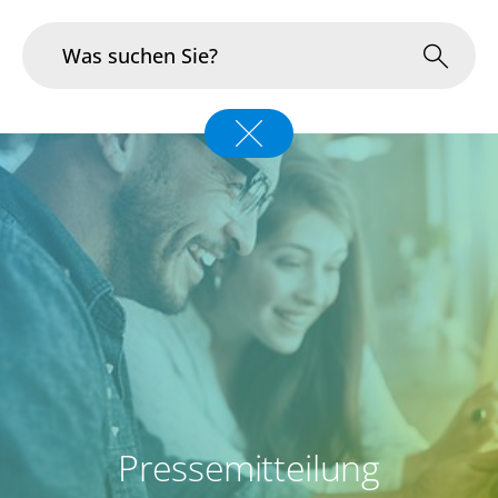
Branchen
Im Fokus
Portfolio
Infrastruktur & Betrieb
Über uns
Karriere
Pressemitteilung
Blog