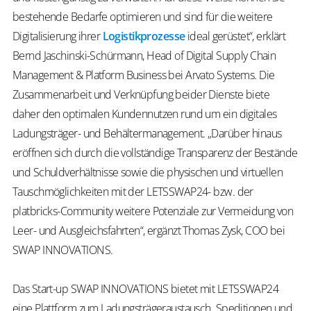
bestehende Bedarfe optimieren und sind für die weitere
Digitalisierung ihrer
Logistikprozesse
ideal gerüstet“, erklärt
Bernd Jaschinski-Schürmann, Head of Digital Supply Chain
Management & Platform Business bei Arvato Systems. Die
Zusammenarbeit und Verknüpfung beider Dienste biete
daher den optimalen Kundennutzen rund um ein digitales
Ladungsträger- und Behältermanagement. „Darüber hinaus
eröffnen sich durch die vollständige Transparenz der Bestände
und Schuldverhältnisse sowie die physischen und virtuellen
Tauschmöglichkeiten mit der LETSSWAP24- bzw. der
platbricks-Community weitere Potenziale zur Vermeidung von
Leer- und Ausgleichsfahrten“, ergänzt Thomas Zysk, COO bei
SWAP INNOVATIONS.
Das Start-up SWAP INNOVATIONS bietet mit LETSSWAP24
eine Plattform zum Ladungsträgeraustausch. Speditionen und