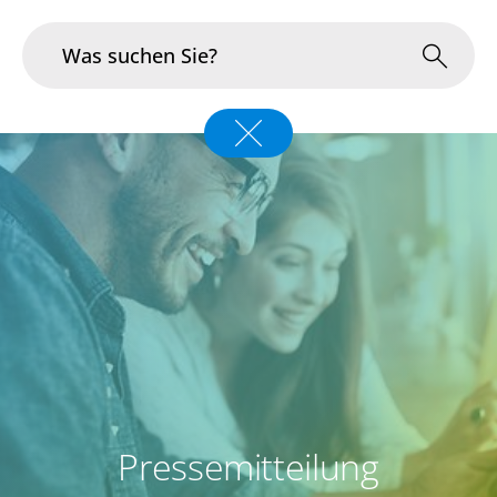
Branchen
Im Fokus
Portfolio
Infrastruktur & Betrieb
Über uns
Karriere
Pressemitteilung
Blog