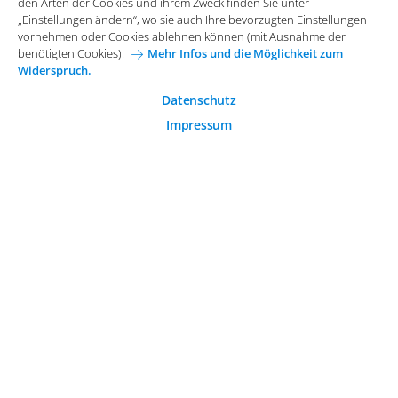
Funktionale Cookies
den Arten der Cookies und ihrem Zweck finden Sie unter
Allgemeine Einkaufsbedingungen
„Einstellungen ändern“, wo sie auch Ihre bevorzugten Einstellungen
Diese Cookies sind essenziell wichtig für die einwandfreie
vornehmen oder Cookies ablehnen können (mit Ausnahme der
Funktion der Website.
Karriere bei Arvato Systems
Kontakt
benötigten Cookies).
Mehr Infos und die Möglichkeit zum
Widerspruch.
Analytische Cookies
Cookie-Einwilligung anpassen
Analytische Cookies werden verwendet, um das
Datenschutz
Nutzerverhalten auf der Website besser zu verstehen.
Impressum
© 2026 Arvato Systems
Marketing Cookies
Marketing Cookies ermöglichen die Erstellung von
Nutzerprofilen. Diese werden zur Bereitstellung von
Inhalten und Werbung, die auf die Interessen des
Nutzers zugeschnitten sind, verwendet.
ÄNDERUNG BESTÄTIGEN