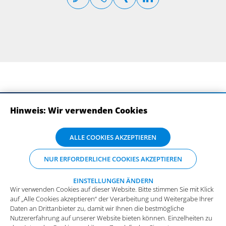
Hinweis: Wir verwenden Cookies
ABONNIEREN SIE UNSERE NEWSLETTER
Wir verwenden Cookies auf dieser Website. Bitte stimmen Sie mit Klick
ALLE COOKIES AKZEPTIEREN
auf „Alle Cookies akzeptieren“ der Verarbeitung und Weitergabe Ihrer
Daten an Drittanbieter zu, damit wir Ihnen die bestmögliche
NUR ERFORDERLICHE COOKIES AKZEPTIEREN
Nutzererfahrung auf unserer Website bieten können. Einzelheiten zu
den Arten der Cookies und ihrem Zweck finden Sie unter
„Einstellungen ändern“, wo sie auch Ihre bevorzugten Einstellungen
EINSTELLUNGEN ÄNDERN
Wir verwenden Cookies auf dieser Website. Bitte stimmen Sie mit Klick
vornehmen oder Cookies ablehnen können (mit Ausnahme der
auf „Alle Cookies akzeptieren“ der Verarbeitung und Weitergabe Ihrer
benötigten Cookies).
Mehr Infos und die Möglichkeit zum
Daten an Drittanbieter zu, damit wir Ihnen die bestmögliche
Widerspruch.
Impressum
Datenschutz
Nutzererfahrung auf unserer Website bieten können. Einzelheiten zu