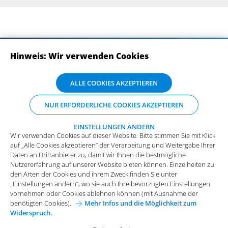
Hinweis: Wir verwenden Cookies
ABONNIEREN SIE UNSERE NEWSLETTER
Wir verwenden Cookies auf dieser Website. Bitte stimmen Sie mit Klick
ALLE COOKIES AKZEPTIEREN
auf „Alle Cookies akzeptieren“ der Verarbeitung und Weitergabe Ihrer
Daten an Drittanbieter zu, damit wir Ihnen die bestmögliche
NUR ERFORDERLICHE COOKIES AKZEPTIEREN
Nutzererfahrung auf unserer Website bieten können. Einzelheiten zu
den Arten der Cookies und ihrem Zweck finden Sie unter
„Einstellungen ändern“, wo sie auch Ihre bevorzugten Einstellungen
EINSTELLUNGEN ÄNDERN
Wir verwenden Cookies auf dieser Website. Bitte stimmen Sie mit Klick
vornehmen oder Cookies ablehnen können (mit Ausnahme der
auf „Alle Cookies akzeptieren“ der Verarbeitung und Weitergabe Ihrer
benötigten Cookies).
Mehr Infos und die Möglichkeit zum
Daten an Drittanbieter zu, damit wir Ihnen die bestmögliche
Widerspruch.
Impressum
Datenschutz
Nutzererfahrung auf unserer Website bieten können. Einzelheiten zu
Funktionale Cookies
den Arten der Cookies und ihrem Zweck finden Sie unter
Allgemeine Einkaufsbedingungen
„Einstellungen ändern“, wo sie auch Ihre bevorzugten Einstellungen
Diese Cookies sind essenziell wichtig für die einwandfreie
vornehmen oder Cookies ablehnen können (mit Ausnahme der
Funktion der Website.
Karriere bei Arvato Systems
Kontakt
benötigten Cookies).
Mehr Infos und die Möglichkeit zum
Widerspruch.
Analytische Cookies
Cookie-Einwilligung anpassen