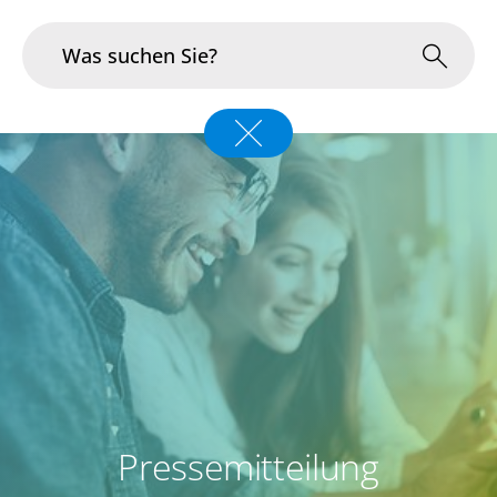
Branchen
Im Fokus
Portfolio
Infrastruktur & Betrieb
Über uns
Karriere
Pressemitteilung
Blog