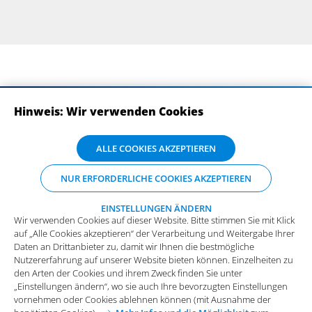
Hinweis: Wir verwenden Cookies
ABONNIEREN SIE UNSERE NEWSLETTER
Wir verwenden Cookies auf dieser Website. Bitte stimmen Sie mit Klick
ALLE COOKIES AKZEPTIEREN
auf „Alle Cookies akzeptieren“ der Verarbeitung und Weitergabe Ihrer
Daten an Drittanbieter zu, damit wir Ihnen die bestmögliche
NUR ERFORDERLICHE COOKIES AKZEPTIEREN
Nutzererfahrung auf unserer Website bieten können. Einzelheiten zu
den Arten der Cookies und ihrem Zweck finden Sie unter
„Einstellungen ändern“, wo sie auch Ihre bevorzugten Einstellungen
EINSTELLUNGEN ÄNDERN
Wir verwenden Cookies auf dieser Website. Bitte stimmen Sie mit Klick
vornehmen oder Cookies ablehnen können (mit Ausnahme der
auf „Alle Cookies akzeptieren“ der Verarbeitung und Weitergabe Ihrer
benötigten Cookies).
Mehr Infos und die Möglichkeit zum
Daten an Drittanbieter zu, damit wir Ihnen die bestmögliche
Widerspruch.
Impressum
Datenschutz
Nutzererfahrung auf unserer Website bieten können. Einzelheiten zu
Funktionale Cookies
den Arten der Cookies und ihrem Zweck finden Sie unter
Allgemeine Einkaufsbedingungen
„Einstellungen ändern“, wo sie auch Ihre bevorzugten Einstellungen
Diese Cookies sind essenziell wichtig für die einwandfreie
vornehmen oder Cookies ablehnen können (mit Ausnahme der
Funktion der Website.