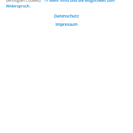
Karriere bei Arvato Systems
Kontakt
benötigten Cookies).
Mehr Infos und die Möglichkeit zum
Widerspruch.
Analytische Cookies
Cookie-Einwilligung anpassen
Analytische Cookies werden verwendet, um das
Datenschutz
Nutzerverhalten auf der Website besser zu verstehen.
Impressum
© 2026 Arvato Systems
Marketing Cookies
Marketing Cookies ermöglichen die Erstellung von
Nutzerprofilen. Diese werden zur Bereitstellung von
Inhalten und Werbung, die auf die Interessen des
Nutzers zugeschnitten sind, verwendet.
ÄNDERUNG BESTÄTIGEN