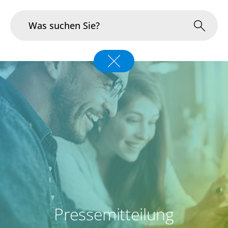
Branchen
Im Fokus
Portfolio
Infrastruktur & Betrieb
Über uns
Karriere
Pressemitteilung
Blog