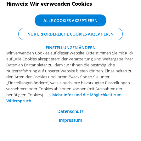
Hinweis: Wir verwenden Cookies
ABONNIEREN SIE UNSERE NEWSLETTER
Wir verwenden Cookies auf dieser Website. Bitte stimmen Sie mit Klick
ALLE COOKIES AKZEPTIEREN
auf „Alle Cookies akzeptieren“ der Verarbeitung und Weitergabe Ihrer
Daten an Drittanbieter zu, damit wir Ihnen die bestmögliche
NUR ERFORDERLICHE COOKIES AKZEPTIEREN
Nutzererfahrung auf unserer Website bieten können. Einzelheiten zu
den Arten der Cookies und ihrem Zweck finden Sie unter
„Einstellungen ändern“, wo sie auch Ihre bevorzugten Einstellungen
EINSTELLUNGEN ÄNDERN
Wir verwenden Cookies auf dieser Website. Bitte stimmen Sie mit Klick
vornehmen oder Cookies ablehnen können (mit Ausnahme der
auf „Alle Cookies akzeptieren“ der Verarbeitung und Weitergabe Ihrer
benötigten Cookies).
Mehr Infos und die Möglichkeit zum
Daten an Drittanbieter zu, damit wir Ihnen die bestmögliche
Widerspruch.
Impressum
Datenschutz
Nutzererfahrung auf unserer Website bieten können. Einzelheiten zu
Funktionale Cookies
den Arten der Cookies und ihrem Zweck finden Sie unter
Allgemeine Einkaufsbedingungen
„Einstellungen ändern“, wo sie auch Ihre bevorzugten Einstellungen
Diese Cookies sind essenziell wichtig für die einwandfreie
vornehmen oder Cookies ablehnen können (mit Ausnahme der
Funktion der Website.
Karriere bei Arvato Systems
Kontakt
benötigten Cookies).
Mehr Infos und die Möglichkeit zum
Widerspruch.
Analytische Cookies
Cookie-Einwilligung anpassen
Analytische Cookies werden verwendet, um das
Datenschutz
Nutzerverhalten auf der Website besser zu verstehen.
Impressum
© 2026 Arvato Systems
Marketing Cookies
Marketing Cookies ermöglichen die Erstellung von