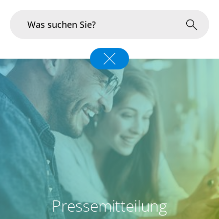
Branchen
Im Fokus
Portfolio
Infrastruktur & Betrieb
Über uns
Karriere
Pressemitteilung
Blog