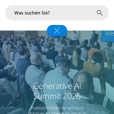
Branchen
Im Fokus
Portfolio
Infrastruktur & Betrieb
Generative AI
Über uns
Summit 2026
Karriere
Praktische Einblicke und Best
Blog
Practices zur Skalierung von AI in