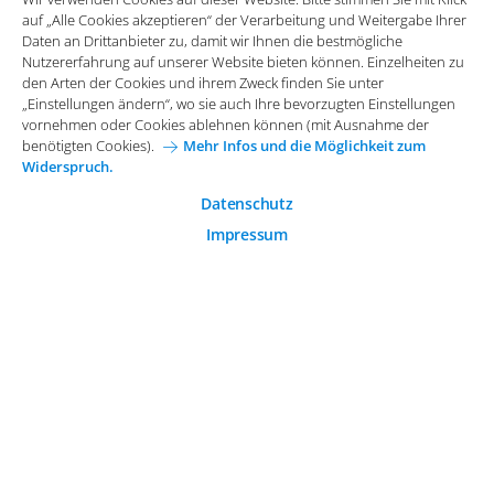
vornehmen oder Cookies ablehnen können (mit Ausnahme der
auf „Alle Cookies akzeptieren“ der Verarbeitung und Weitergabe Ihrer
benötigten Cookies).
Mehr Infos und die Möglichkeit zum
Daten an Drittanbieter zu, damit wir Ihnen die bestmögliche
Widerspruch.
Impressum
Datenschutz
Nutzererfahrung auf unserer Website bieten können. Einzelheiten zu
Funktionale Cookies
den Arten der Cookies und ihrem Zweck finden Sie unter
Allgemeine Einkaufsbedingungen
„Einstellungen ändern“, wo sie auch Ihre bevorzugten Einstellungen
Diese Cookies sind essenziell wichtig für die einwandfreie
vornehmen oder Cookies ablehnen können (mit Ausnahme der
Funktion der Website.
Karriere bei Arvato Systems
Kontakt
benötigten Cookies).
Mehr Infos und die Möglichkeit zum
Widerspruch.
Analytische Cookies
Cookie-Einwilligung anpassen
Analytische Cookies werden verwendet, um das
Datenschutz
Nutzerverhalten auf der Website besser zu verstehen.
Impressum
© 2026 Arvato Systems
Marketing Cookies
Marketing Cookies ermöglichen die Erstellung von
Nutzerprofilen. Diese werden zur Bereitstellung von
Inhalten und Werbung, die auf die Interessen des
Nutzers zugeschnitten sind, verwendet.
ÄNDERUNG BESTÄTIGEN