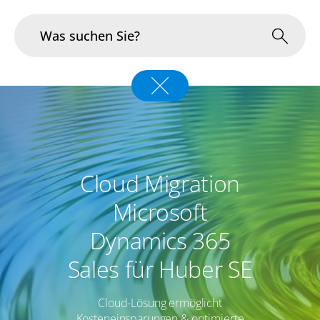
Branchen
Im Fokus
Portfolio
Cloud Migration
Infrastruktur & Betrieb
Microsoft
Dynamics 365
Über uns
Sales für Huber SE
Karriere
Cloud-Lösung ermöglicht
Blog
Kosteneinsparungen & optimierte