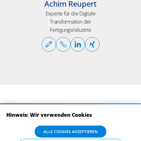
Achim Reupert
Experte für die Digitale
Transformation der
Fertigungsindustrie
Hinweis: Wir verwenden Cookies
ABONNIEREN SIE UNSERE NEWSLETTER
Wir verwenden Cookies auf dieser Website. Bitte stimmen Sie mit Klick
ALLE COOKIES AKZEPTIEREN
auf „Alle Cookies akzeptieren“ der Verarbeitung und Weitergabe Ihrer
Daten an Drittanbieter zu, damit wir Ihnen die bestmögliche