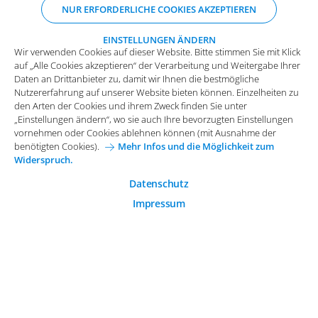
NUR ERFORDERLICHE COOKIES AKZEPTIEREN
Nutzererfahrung auf unserer Website bieten können. Einzelheiten zu
den Arten der Cookies und ihrem Zweck finden Sie unter
„Einstellungen ändern“, wo sie auch Ihre bevorzugten Einstellungen
EINSTELLUNGEN ÄNDERN
Wir verwenden Cookies auf dieser Website. Bitte stimmen Sie mit Klick
vornehmen oder Cookies ablehnen können (mit Ausnahme der
auf „Alle Cookies akzeptieren“ der Verarbeitung und Weitergabe Ihrer
benötigten Cookies).
Mehr Infos und die Möglichkeit zum
Daten an Drittanbieter zu, damit wir Ihnen die bestmögliche
Widerspruch.
Impressum
Datenschutz
Nutzererfahrung auf unserer Website bieten können. Einzelheiten zu
Funktionale Cookies
den Arten der Cookies und ihrem Zweck finden Sie unter
Allgemeine Einkaufsbedingungen
„Einstellungen ändern“, wo sie auch Ihre bevorzugten Einstellungen
Diese Cookies sind essenziell wichtig für die einwandfreie
vornehmen oder Cookies ablehnen können (mit Ausnahme der
Funktion der Website.
Karriere bei Arvato Systems
Kontakt
benötigten Cookies).
Mehr Infos und die Möglichkeit zum
Widerspruch.
Analytische Cookies
Cookie-Einwilligung anpassen
Analytische Cookies werden verwendet, um das
Datenschutz
Nutzerverhalten auf der Website besser zu verstehen.
Impressum
© 2026 Arvato Systems
Marketing Cookies
Marketing Cookies ermöglichen die Erstellung von
Nutzerprofilen. Diese werden zur Bereitstellung von
Inhalten und Werbung, die auf die Interessen des
Nutzers zugeschnitten sind, verwendet.
ÄNDERUNG BESTÄTIGEN