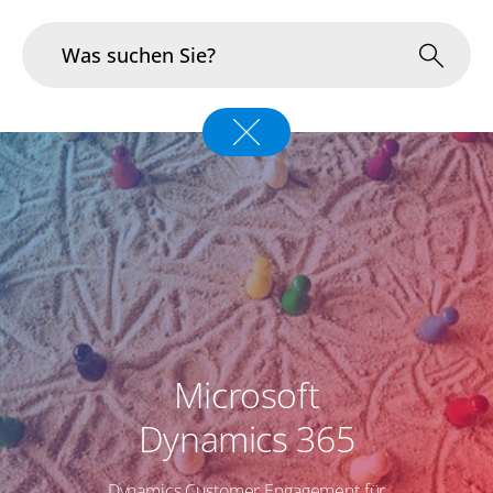
Branchen
Im Fokus
Portfolio
Infrastruktur & Betrieb
Über uns
Microsoft
Karriere
Dynamics 365
Blog
Dynamics Customer Engagement für