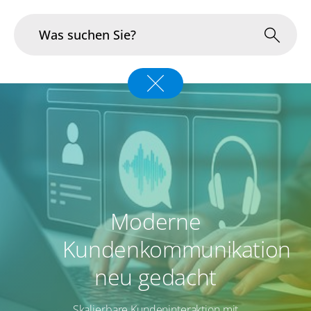
Branchen
Im Fokus
Portfolio
Infrastruktur & Betrieb
Moderne
Über uns
Kundenkommunikation
Karriere
neu gedacht
Blog
Skalierbare Kundeninteraktion mit