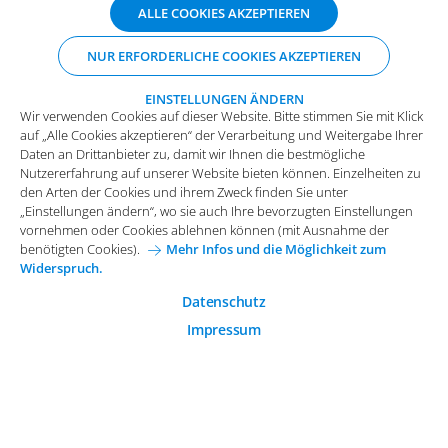
Wir verwenden Cookies auf dieser Website. Bitte stimmen Sie mit Klick
ALLE COOKIES AKZEPTIEREN
auf „Alle Cookies akzeptieren“ der Verarbeitung und Weitergabe Ihrer
Daten an Drittanbieter zu, damit wir Ihnen die bestmögliche
NUR ERFORDERLICHE COOKIES AKZEPTIEREN
Nutzererfahrung auf unserer Website bieten können. Einzelheiten zu
den Arten der Cookies und ihrem Zweck finden Sie unter
„Einstellungen ändern“, wo sie auch Ihre bevorzugten Einstellungen
EINSTELLUNGEN ÄNDERN
Wir verwenden Cookies auf dieser Website. Bitte stimmen Sie mit Klick
vornehmen oder Cookies ablehnen können (mit Ausnahme der
auf „Alle Cookies akzeptieren“ der Verarbeitung und Weitergabe Ihrer
benötigten Cookies).
Mehr Infos und die Möglichkeit zum
Daten an Drittanbieter zu, damit wir Ihnen die bestmögliche
Widerspruch.
Impressum
Datenschutz
Nutzererfahrung auf unserer Website bieten können. Einzelheiten zu
Funktionale Cookies
den Arten der Cookies und ihrem Zweck finden Sie unter
Allgemeine Einkaufsbedingungen
„Einstellungen ändern“, wo sie auch Ihre bevorzugten Einstellungen
Diese Cookies sind essenziell wichtig für die einwandfreie
vornehmen oder Cookies ablehnen können (mit Ausnahme der
Funktion der Website.
Karriere bei Arvato Systems
Kontakt
benötigten Cookies).
Mehr Infos und die Möglichkeit zum
Widerspruch.
Analytische Cookies
Cookie-Einwilligung anpassen
Analytische Cookies werden verwendet, um das
Datenschutz
Nutzerverhalten auf der Website besser zu verstehen.
Impressum
© 2026 Arvato Systems
Marketing Cookies
Marketing Cookies ermöglichen die Erstellung von
Nutzerprofilen. Diese werden zur Bereitstellung von
Inhalten und Werbung, die auf die Interessen des
Nutzers zugeschnitten sind, verwendet.