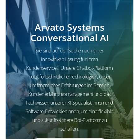
Arvato Systems
Conversational AI
Sie sind auf der Suche nach einer
innovativen Lösung für Ihren
Kundenservice?. Unsere Chatbot-Plattform
nutzt fortschrittliche Technologien, unser
umfangreiches Erfahrungen im Bereich
Kundenerfahrungsmanagement und das
Fachwissen unserer KI-Spezialist:innen und
Software-Entwickler:innen, um eine flexible
und zukunftssichere Bot-Plattform zu
schaffen.