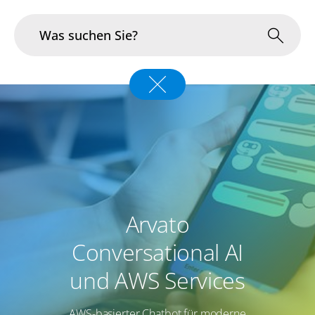
Branchen
Im Fokus
Portfolio
Infrastruktur & Betrieb
Arvato
Über uns
Conversational AI
Karriere
und AWS Services
Blog
AWS-basierter Chatbot für moderne