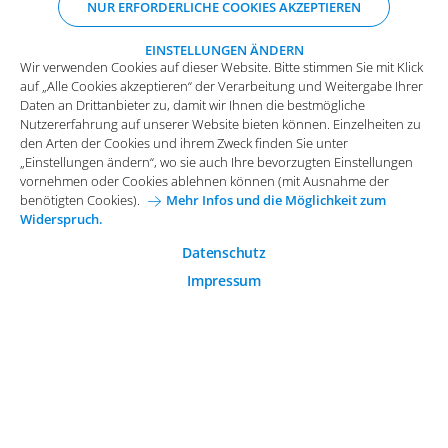
NUR ERFORDERLICHE COOKIES AKZEPTIEREN
Nutzererfahrung auf unserer Website bieten können. Einzelheiten zu
den Arten der Cookies und ihrem Zweck finden Sie unter
„Einstellungen ändern“, wo sie auch Ihre bevorzugten Einstellungen
EINSTELLUNGEN ÄNDERN
Wir verwenden Cookies auf dieser Website. Bitte stimmen Sie mit Klick
vornehmen oder Cookies ablehnen können (mit Ausnahme der
auf „Alle Cookies akzeptieren“ der Verarbeitung und Weitergabe Ihrer
benötigten Cookies).
Mehr Infos und die Möglichkeit zum
Daten an Drittanbieter zu, damit wir Ihnen die bestmögliche
Widerspruch.
Impressum
Datenschutz
Nutzererfahrung auf unserer Website bieten können. Einzelheiten zu
Funktionale Cookies
den Arten der Cookies und ihrem Zweck finden Sie unter
Allgemeine Einkaufsbedingungen
„Einstellungen ändern“, wo sie auch Ihre bevorzugten Einstellungen
Diese Cookies sind essenziell wichtig für die einwandfreie
vornehmen oder Cookies ablehnen können (mit Ausnahme der
Funktion der Website.
Karriere bei Arvato Systems
Kontakt
benötigten Cookies).
Mehr Infos und die Möglichkeit zum
Widerspruch.
Analytische Cookies
Cookie-Einwilligung anpassen
Analytische Cookies werden verwendet, um das
Datenschutz
Nutzerverhalten auf der Website besser zu verstehen.
Impressum
© 2026 Arvato Systems
Marketing Cookies
Marketing Cookies ermöglichen die Erstellung von
Nutzerprofilen. Diese werden zur Bereitstellung von
Inhalten und Werbung, die auf die Interessen des
Nutzers zugeschnitten sind, verwendet.
ÄNDERUNG BESTÄTIGEN