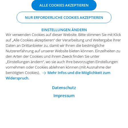
Wir verwenden Cookies auf dieser Website. Bitte stimmen Sie mit Klick
ALLE COOKIES AKZEPTIEREN
auf „Alle Cookies akzeptieren“ der Verarbeitung und Weitergabe Ihrer
Daten an Drittanbieter zu, damit wir Ihnen die bestmögliche
NUR ERFORDERLICHE COOKIES AKZEPTIEREN
Nutzererfahrung auf unserer Website bieten können. Einzelheiten zu
den Arten der Cookies und ihrem Zweck finden Sie unter
„Einstellungen ändern“, wo sie auch Ihre bevorzugten Einstellungen
EINSTELLUNGEN ÄNDERN
Wir verwenden Cookies auf dieser Website. Bitte stimmen Sie mit Klick
vornehmen oder Cookies ablehnen können (mit Ausnahme der
auf „Alle Cookies akzeptieren“ der Verarbeitung und Weitergabe Ihrer
benötigten Cookies).
Mehr Infos und die Möglichkeit zum
Daten an Drittanbieter zu, damit wir Ihnen die bestmögliche
Widerspruch.
Impressum
Datenschutz
Nutzererfahrung auf unserer Website bieten können. Einzelheiten zu
Funktionale Cookies
den Arten der Cookies und ihrem Zweck finden Sie unter
Allgemeine Einkaufsbedingungen
„Einstellungen ändern“, wo sie auch Ihre bevorzugten Einstellungen
Diese Cookies sind essenziell wichtig für die einwandfreie
vornehmen oder Cookies ablehnen können (mit Ausnahme der
Funktion der Website.
Karriere bei Arvato Systems
Kontakt
benötigten Cookies).
Mehr Infos und die Möglichkeit zum
Widerspruch.
Analytische Cookies
Cookie-Einwilligung anpassen
Analytische Cookies werden verwendet, um das
Datenschutz
Nutzerverhalten auf der Website besser zu verstehen.
Impressum
© 2026 Arvato Systems
Marketing Cookies
Marketing Cookies ermöglichen die Erstellung von
Nutzerprofilen. Diese werden zur Bereitstellung von
Inhalten und Werbung, die auf die Interessen des
Nutzers zugeschnitten sind, verwendet.