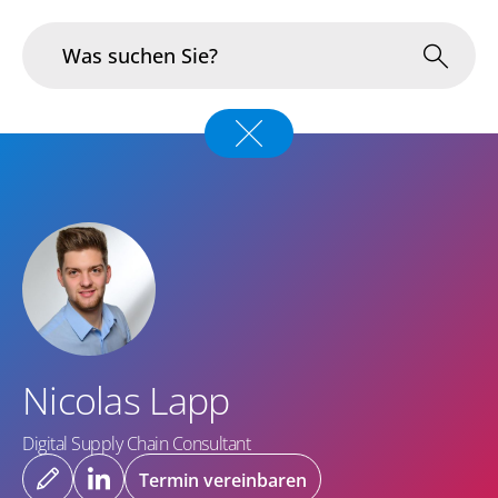
Blog
Autor*innen
Nicolas Lapp
Branchen
Im Fokus
Portfolio
Infrastruktur & Betrieb
Über uns
Nicolas Lapp
Karriere
Digital Supply Chain Consultant
Blog
Termin vereinbaren