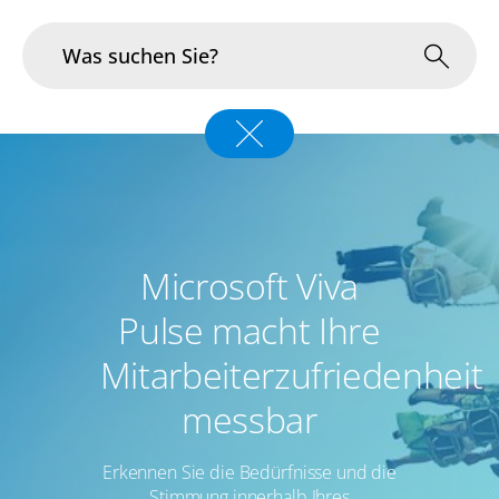
Branchen
Im Fokus
Portfolio
Microsoft Viva
Infrastruktur & Betrieb
Pulse macht Ihre
Mitarbeiterzufriedenheit
Über uns
messbar
Karriere
Erkennen Sie die Bedürfnisse und die
Blog
Stimmung innerhalb Ihres