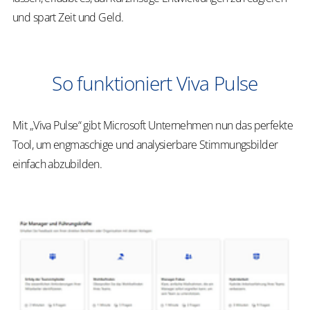
und spart Zeit und Geld.
So funktioniert Viva Pulse
Mit „Viva Pulse“ gibt Microsoft Unternehmen nun das perfekte
Tool, um engmaschige und analysierbare Stimmungsbilder
einfach abzubilden.
Re
Te
fü
Um
er