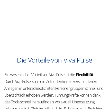
de
Um
so
In
zu
Te
Die Vorteile von Viva Pulse
Ein wesentlicher Vorteil von Viva Pulse ist die
Flexibilität
.
Durch Viva Pulse kann die Zufriedenheit zu verschiedenen
Anliegen in unterschiedlichsten Personengruppen schnell und
übersichtlich erhoben werden. Führungskräfte können dank
des Tools schnell herausfinden, wo aktuell Unterstützung
gebraucht wird. Gleiches gilt auch im Rahmen eines Projektes.