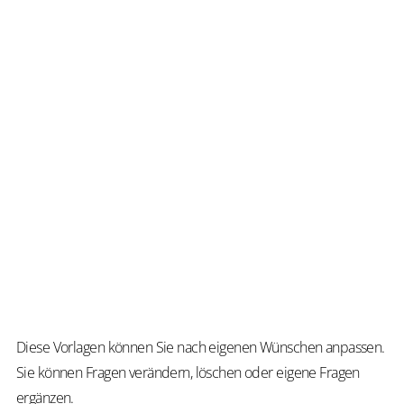
Un
sc
ab
Vi
Pu
ste
hi
Vo
fü
un
Be
zu
Ve
Diese Vorlagen können Sie nach eigenen Wünschen anpassen.
Sie können Fragen verändern, löschen oder eigene Fragen
ergänzen.