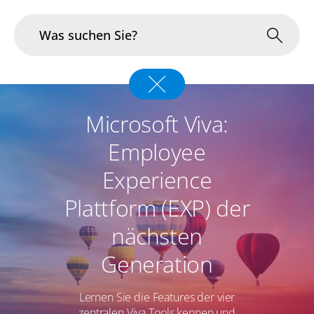
Branchen
Microsoft Viva:
Im Fokus
Employee
Portfolio
Experience
Infrastruktur & Betrieb
Plattform (EXP) der
nächsten
Über uns
Generation
Karriere
Lernen Sie die Features der vier
Blog
zentralen Viva Tools kennen und