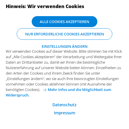
Hinweis: Wir verwenden Cookies
ABONNIEREN SIE UNSERE NEWSLETTER
Wir verwenden Cookies auf dieser Website. Bitte stimmen Sie mit Klick
ALLE COOKIES AKZEPTIEREN
auf „Alle Cookies akzeptieren“ der Verarbeitung und Weitergabe Ihrer
Daten an Drittanbieter zu, damit wir Ihnen die bestmögliche
NUR ERFORDERLICHE COOKIES AKZEPTIEREN
Nutzererfahrung auf unserer Website bieten können. Einzelheiten zu
den Arten der Cookies und ihrem Zweck finden Sie unter
„Einstellungen ändern“, wo sie auch Ihre bevorzugten Einstellungen
EINSTELLUNGEN ÄNDERN
Wir verwenden Cookies auf dieser Website. Bitte stimmen Sie mit Klick
vornehmen oder Cookies ablehnen können (mit Ausnahme der
auf „Alle Cookies akzeptieren“ der Verarbeitung und Weitergabe Ihrer
benötigten Cookies).
Mehr Infos und die Möglichkeit zum
Daten an Drittanbieter zu, damit wir Ihnen die bestmögliche
Widerspruch.
Impressum
Datenschutz
Nutzererfahrung auf unserer Website bieten können. Einzelheiten zu
Funktionale Cookies
den Arten der Cookies und ihrem Zweck finden Sie unter
Allgemeine Einkaufsbedingungen
„Einstellungen ändern“, wo sie auch Ihre bevorzugten Einstellungen
Diese Cookies sind essenziell wichtig für die einwandfreie
vornehmen oder Cookies ablehnen können (mit Ausnahme der
Funktion der Website.
Karriere bei Arvato Systems
Kontakt
benötigten Cookies).
Mehr Infos und die Möglichkeit zum
Widerspruch.
Analytische Cookies
Cookie-Einwilligung anpassen
Analytische Cookies werden verwendet, um das
Datenschutz
Nutzerverhalten auf der Website besser zu verstehen.
Impressum
© 2026 Arvato Systems
Marketing Cookies
Marketing Cookies ermöglichen die Erstellung von