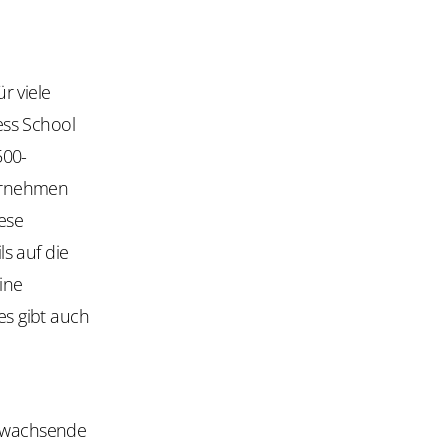
r viele
ess School
500-
ternehmen
ese
s auf die
ine
s gibt auch
s wachsende