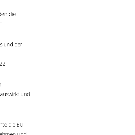
den die
r
s und der
022
n
 auswirkt und
hte die EU
ernehmen und