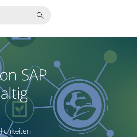
von SAP
altig
lichkeiten