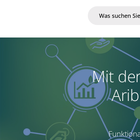
Branchen
Im Fokus
Mit de
Portfolio
Arib
Infrastruktur & Betrieb
Über uns
Karriere
Funktiona
Blog