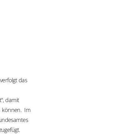
verfolgt das
e
", damit
n können. Im
Bundesamtes
zugefügt.