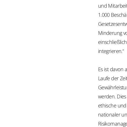
und Mitarbei
1.000 Beschäf
Gesetzesentw
Minderung vo
einschließlic
integrieren.“
Es ist davon
Laufe der Ze
Gewährleistun
werden. Dies 
ethische und
nationaler un
Risikomanage