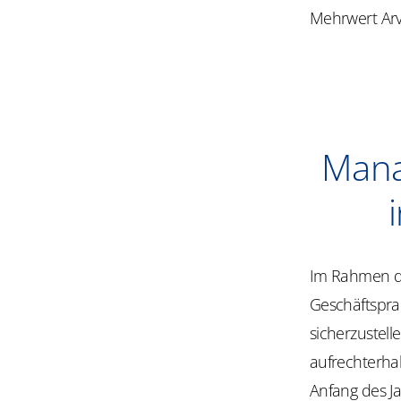
Mehrwert Arv
Mana
Im Rahmen de
Geschäftspr
sicherzustell
aufrechterhal
Anfang des J