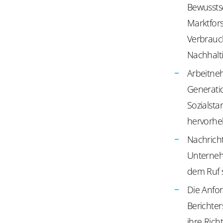
Bewusstse
Marktfor
Verbrauc
Nachhalti
Arbeitne
Generati
Sozialst
hervorhe
Nachricht
Unterneh
dem Ruf 
Die Anfor
Berichter
ihre Rich