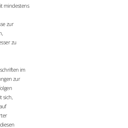
it mindestens
se zur
n,
esser zu
schriften im
ungen zur
folgen
 sich,
auf
rter
 diesen