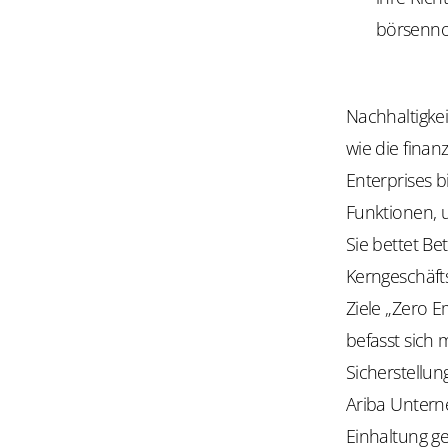
börsenno
Nachhaltigke
wie die finan
Enterprises 
Funktionen, 
Sie bettet Be
Kerngeschäft
Ziele „Zero E
befasst sich 
Sicherstellun
Ariba Untern
Einhaltung g