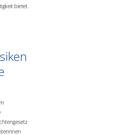
gkeit bietet.
siken
e
um
e
ichtengesetz
iterinnen