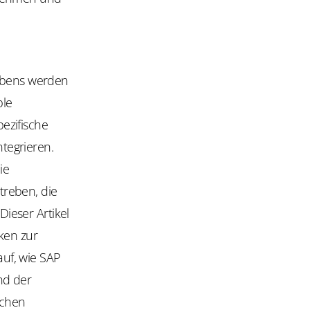
lebens werden
ble
ezifische
tegrieren.
ie
treben, die
Dieser Artikel
ken zur
 auf, wie SAP
nd der
lchen