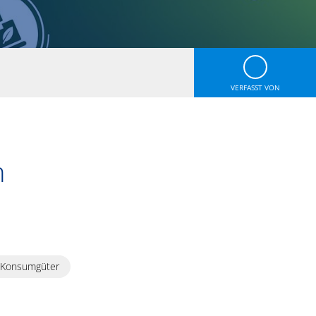
VERFASST VON
n
 Konsumgüter