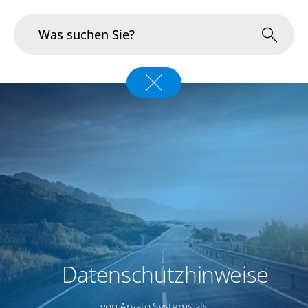
Branchen
Im Fokus
Portfolio
Infrastruktur & Betrieb
Über uns
Karriere
Datenschutzhinweise
Blog
von Arvato Systems als