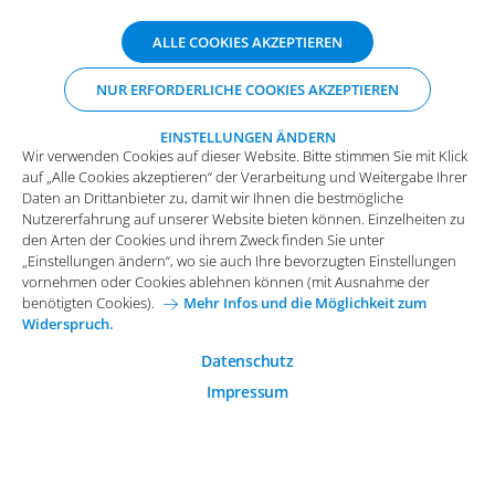
ABONNIEREN SIE UNSERE NEWSLETTER
Wir verwenden Cookies auf dieser Website. Bitte stimmen Sie mit Klick
ALLE COOKIES AKZEPTIEREN
auf „Alle Cookies akzeptieren“ der Verarbeitung und Weitergabe Ihrer
Daten an Drittanbieter zu, damit wir Ihnen die bestmögliche
NUR ERFORDERLICHE COOKIES AKZEPTIEREN
Nutzererfahrung auf unserer Website bieten können. Einzelheiten zu
den Arten der Cookies und ihrem Zweck finden Sie unter
„Einstellungen ändern“, wo sie auch Ihre bevorzugten Einstellungen
EINSTELLUNGEN ÄNDERN
Wir verwenden Cookies auf dieser Website. Bitte stimmen Sie mit Klick
vornehmen oder Cookies ablehnen können (mit Ausnahme der
auf „Alle Cookies akzeptieren“ der Verarbeitung und Weitergabe Ihrer
benötigten Cookies).
Mehr Infos und die Möglichkeit zum
Daten an Drittanbieter zu, damit wir Ihnen die bestmögliche
Widerspruch.
Impressum
Datenschutz
Nutzererfahrung auf unserer Website bieten können. Einzelheiten zu
Funktionale Cookies
den Arten der Cookies und ihrem Zweck finden Sie unter
Allgemeine Einkaufsbedingungen
„Einstellungen ändern“, wo sie auch Ihre bevorzugten Einstellungen
Diese Cookies sind essenziell wichtig für die einwandfreie
vornehmen oder Cookies ablehnen können (mit Ausnahme der
Funktion der Website.
Karriere bei Arvato Systems
Kontakt
benötigten Cookies).
Mehr Infos und die Möglichkeit zum
Widerspruch.
Analytische Cookies
Cookie-Einwilligung anpassen
Analytische Cookies werden verwendet, um das
Datenschutz
Nutzerverhalten auf der Website besser zu verstehen.
Impressum
© 2026 Arvato Systems
Marketing Cookies
Marketing Cookies ermöglichen die Erstellung von
Nutzerprofilen. Diese werden zur Bereitstellung von
Inhalten und Werbung, die auf die Interessen des