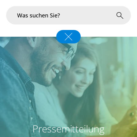
Branchen
Im Fokus
Portfolio
Infrastruktur & Betrieb
Über uns
Karriere
Pressemitteilung
Blog