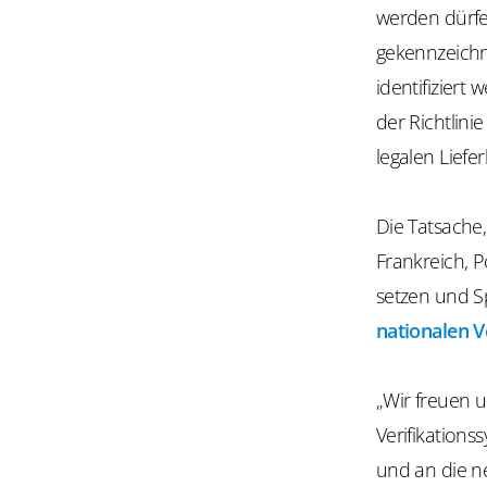
werden dürfe
gekennzeichne
identifiziert
der Richtlinie
legalen Liefe
Die Tatsache
Frankreich, 
setzen und Sp
nationalen V
„Wir freuen u
Verifikation
und an die n