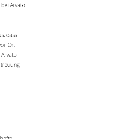
 bei Arvato
s, dass
vor Ort
 Arvato
etreuung
mhafte