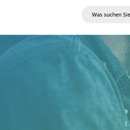
Branchen
Im Fokus
Portfolio
Infrastruktur & Betrieb
Über uns
Karriere
Blog