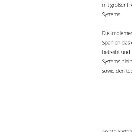
mit großer Fr
Systems.
Die Implemen
Spanien das e
betreibt und
Systems blei
sowie den te
Arvato System