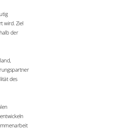
utig
 wird. Ziel
rhalb der
land,
erungspartner
ität des
alen
rentwickeln
sammenarbeit