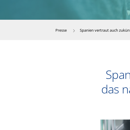
Presse
Spanien vertraut auch zukünf
Span
das n