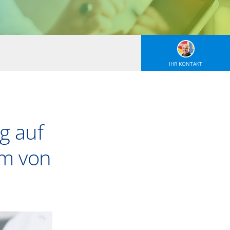
IHR KONTAKT
g auf
em von