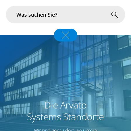
Branchen
Im Fokus
Portfolio
Infrastruktur & Betrieb
Über uns
Die Arvato
Karriere
Systems Standorte
Blog
Wir sind genau dort, wo unsere