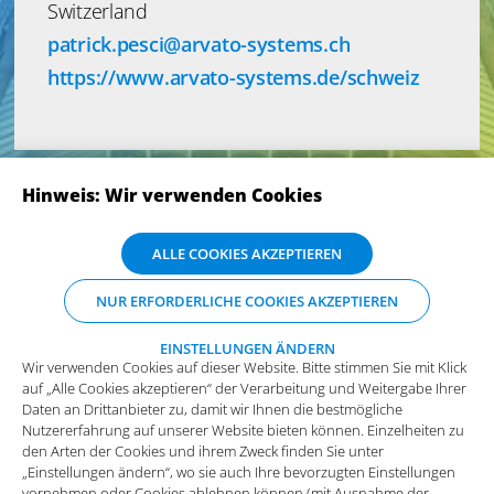
Switzerland
patrick.pesci@arvato-systems.ch
https://www.arvato-systems.de/schweiz
Hinweis: Wir verwenden Cookies
Wir verwenden Cookies auf dieser Website. Bitte stimmen Sie mit Klick
ALLE COOKIES AKZEPTIEREN
auf „Alle Cookies akzeptieren“ der Verarbeitung und Weitergabe Ihrer
Daten an Drittanbieter zu, damit wir Ihnen die bestmögliche
ABONNIEREN SIE UNSERE NEWSLETTER
NUR ERFORDERLICHE COOKIES AKZEPTIEREN
Nutzererfahrung auf unserer Website bieten können. Einzelheiten zu
den Arten der Cookies und ihrem Zweck finden Sie unter
„Einstellungen ändern“, wo sie auch Ihre bevorzugten Einstellungen
EINSTELLUNGEN ÄNDERN
Wir verwenden Cookies auf dieser Website. Bitte stimmen Sie mit Klick
vornehmen oder Cookies ablehnen können (mit Ausnahme der
auf „Alle Cookies akzeptieren“ der Verarbeitung und Weitergabe Ihrer
benötigten Cookies).
Mehr Infos und die Möglichkeit zum
Daten an Drittanbieter zu, damit wir Ihnen die bestmögliche
Widerspruch.
Nutzererfahrung auf unserer Website bieten können. Einzelheiten zu
Funktionale Cookies
den Arten der Cookies und ihrem Zweck finden Sie unter
„Einstellungen ändern“, wo sie auch Ihre bevorzugten Einstellungen
Diese Cookies sind essenziell wichtig für die einwandfreie
vornehmen oder Cookies ablehnen können (mit Ausnahme der