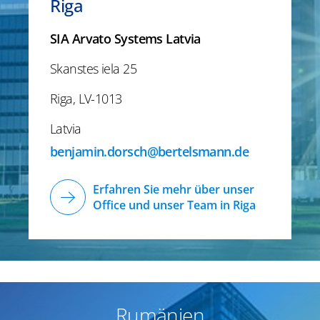
Riga
SIA Arvato Systems Latvia
Skanstes iela 25
Riga, LV-1013
Latvia
benjamin.dorsch@bertelsmann.de
Erfahren Sie mehr über unser
Office und unser Team in Riga
Rumänien