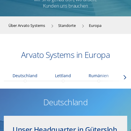
Kunden uns brauchen
Über Arvato Systems
Standorte
Europa
Arvato Systems in Europa
Deutschland
Lettland
Rumänien
Sc
Deutschland
Unser Headquarter in Gütersloh