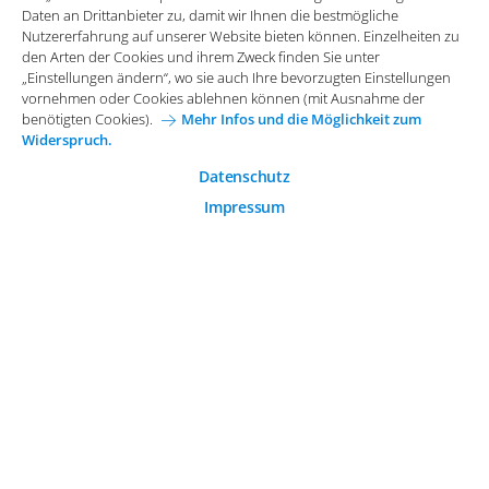
Daten an Drittanbieter zu, damit wir Ihnen die bestmögliche
Widerspruch.
Impressum
Datenschutz
Nutzererfahrung auf unserer Website bieten können. Einzelheiten zu
Funktionale Cookies
den Arten der Cookies und ihrem Zweck finden Sie unter
Allgemeine Einkaufsbedingungen
„Einstellungen ändern“, wo sie auch Ihre bevorzugten Einstellungen
Diese Cookies sind essenziell wichtig für die einwandfreie
vornehmen oder Cookies ablehnen können (mit Ausnahme der
Funktion der Website.
Karriere bei Arvato Systems
Kontakt
benötigten Cookies).
Mehr Infos und die Möglichkeit zum
Widerspruch.
Analytische Cookies
Cookie-Einwilligung anpassen
Analytische Cookies werden verwendet, um das
Datenschutz
Nutzerverhalten auf der Website besser zu verstehen.
Impressum
© 2026 Arvato Systems
Marketing Cookies
Marketing Cookies ermöglichen die Erstellung von
Nutzerprofilen. Diese werden zur Bereitstellung von
Inhalten und Werbung, die auf die Interessen des
Nutzers zugeschnitten sind, verwendet.
ÄNDERUNG BESTÄTIGEN