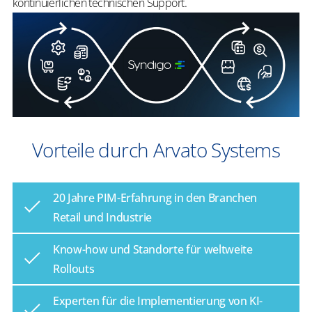
kontinuierlichen technischen Support.
Vorteile durch Arvato Systems
20 Jahre PIM-Erfahrung in den Branchen
Retail und Industrie
Know-how und Standorte für weltweite
Rollouts
Experten für die Implementierung von KI-