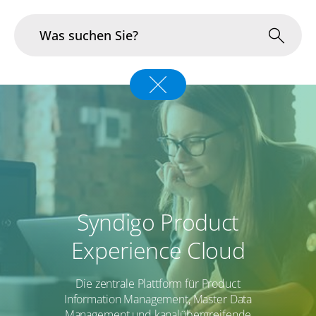
Branchen
Im Fokus
Portfolio
Infrastruktur & Betrieb
Syndigo Product
Über uns
Experience Cloud
Karriere
Die zentrale Plattform für Product
Information Management, Master Data
Blog
Management und kanalübergreifende