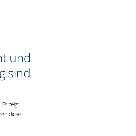
m
nt und
 sind
 Es zeigt
hen diese