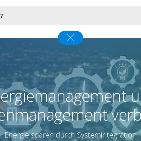
ergiemanagement 
genmanagement verb
Energie sparen durch Systemintegration