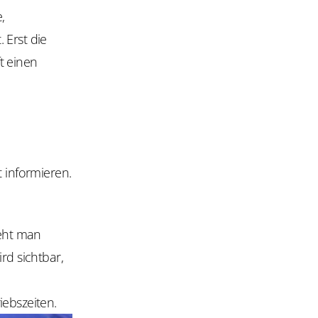
,
 Erst die
t einen
 informieren.
eht man
rd sichtbar,
iebszeiten.