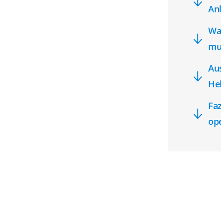
An
Was
mu
Aus
Heb
Fa
ope