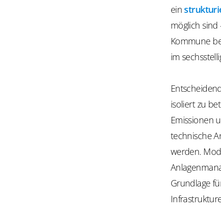
ein
struktur
möglich sind 
Kommune bede
im sechsstell
Entscheiden
isoliert zu b
Emissionen u
technische A
werden. Mod
Anlagenmana
Grundlage fü
Infrastruktur