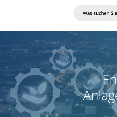
Branchen
Im Fokus
Portfolio
En
Infrastruktur & Betrieb
Anla
Über uns
Karriere
Blog