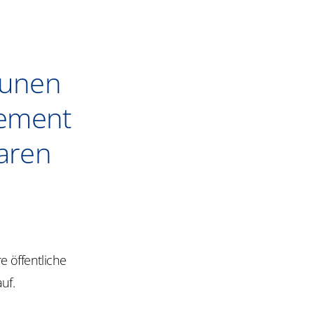
unen
gement
aren
e öffentliche
uf.