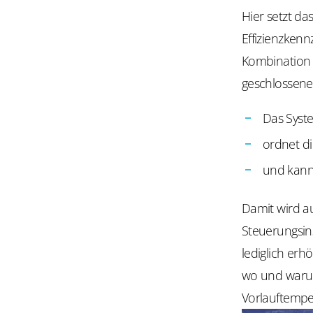
Hier setzt da
Effizienzkenn
Kombination
geschlossenen
Das Syst
ordnet d
und kann 
Damit wird a
Steuerungsin
lediglich erh
wo und warum
Vorlauftemper