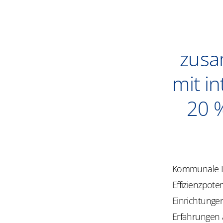
zus
mit i
20 
Kommunale Li
Effizienzpote
Einrichtungen
Erfahrungen 