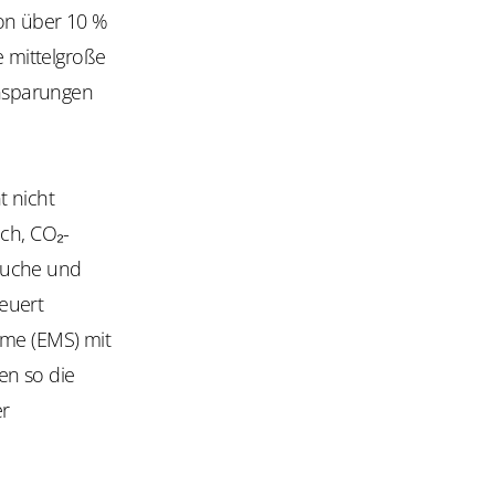
on über 10 %
e mittelgroße
nsparungen
 nicht
uch, CO₂-
äuche und
euert
me (EMS) mit
n so die
er