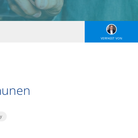
VERFASST VON
munen
y