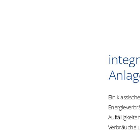
integ
Anla
Ein klassisc
Energieverbrä
Auffälligkeit
Verbräuche