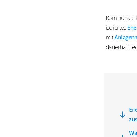
Kommunale G
isoliertes
Ene
mit
Anlagen
dauerhaft re
En
zu
Wa