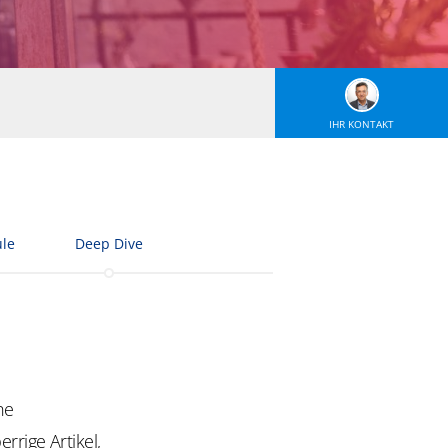
IHR KONTAKT
le
Deep Dive
he
rrige Artikel,