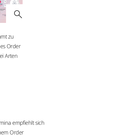
mmt zu
es Order
i Arten
mina empfiehlt sich
inem Order