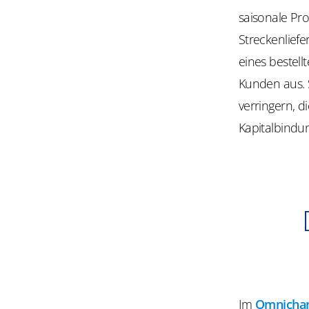
saisonale Pr
Streckenlief
eines bestell
Kunden aus. 
verringern, d
Kapitalbindu
Im
Omnicha