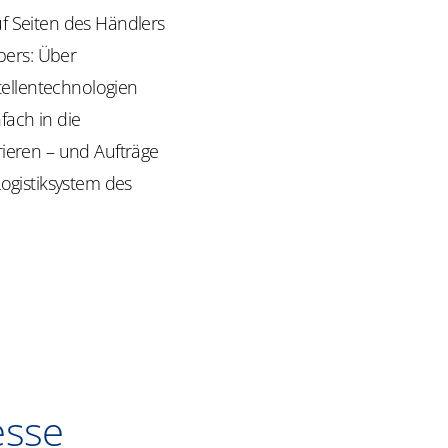
 Seiten des Händlers
pers: Über
tellentechnologien
fach in die
eren – und Aufträge
ogistiksystem des
esse