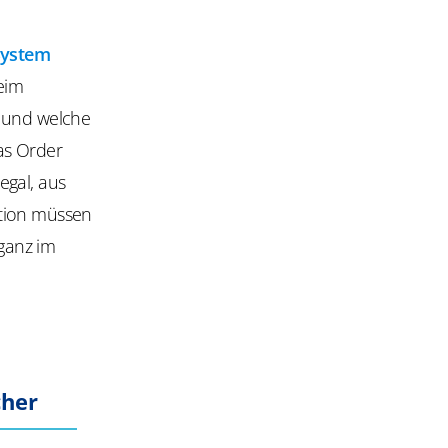
System
Beim
t und welche
as Order
egal, aus
ation müssen
 ganz im
cher